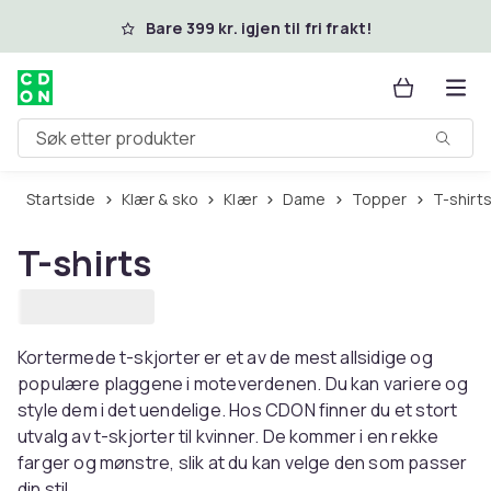
Hopp til hovedinnhold
Bare 399 kr. igjen til fri frakt!
Søk etter produkter
Startside
Klær & sko
Klær
Dame
Topper
T-shirt
T-shirts
Kortermede t-skjorter er et av de mest allsidige og
populære plaggene i moteverdenen. Du kan variere og
style dem i det uendelige. Hos CDON finner du et stort
utvalg av t-skjorter til kvinner. De kommer i en rekke
farger og mønstre, slik at du kan velge den som passer
din stil.