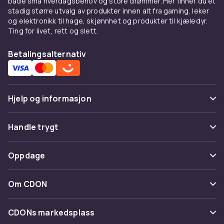
både små hverdagsbehov og store drømmer. Her finner du et
stretch.
stadig større utvalg av produkter innen alt fra gaming, leker
og elektronikk til hage, skjønnhet og produkter til kjæledyr.
Kombiner med
Ting for livet, rett og slett.
Under en
blazer
for smart casual. Med
jeans
Betalingsalternativ
og
skjørt
.
Kjøp på CDON
Hjelp og informasjon
Utforsk
topper
og
dameklær
. Trygt kjøp.
Vanlige spørsmål
Handle trygt
Spor pakke
Betaling
Oppdage
Angre & returner her
Levering
Kategorier
Kontakt oss
Om CDON
Vilkår & policy
Varemerker
Om oss
Tilbakekallinger
CDONs markedsplass
Guider