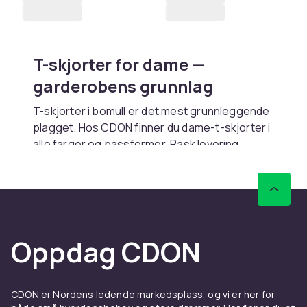
T-skjorter for dame —
garderobens grunnlag
T-skjorter i bomull er det mest grunnleggende
plagget. Hos CDON finner du dame-t-skjorter i
alle farger og passformer. Rask levering.
Passformer og stiler
Regular fit gir avslappet passform. Slim fit
sitter tettere. Oversized gir streetwear-look.
V-hals gir oppkledd inntrykk.
Oppdag CDON
Materiale
Bomull gir mykhet og pusteevne. Økologisk
CDON er Nordens ledende markedsplass, og vi er her for
bomull er bærekraftig. Bomull-elastan gir