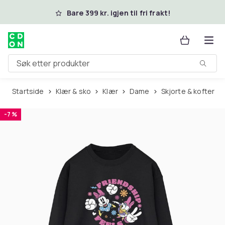
Hopp til hovedinnhold
Bare 399 kr. igjen til fri frakt!
Søk etter produkter
Startside
Klær & sko
Klær
Dame
Skjorte & kofter
-7 %