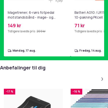
Kjøp
Legg Magetrener, 6-rørs fotp
Magetrener, 6-rørs fotpedal
Batteri AG10 / LR1130
motstandsbånd - mage- og
10-pakning PKcell
kjernetrening, yoga og
149 kr
71 kr
hjemmegymnastikk Purple
Tidligere laveste pris:
209 kr
Tidligere laveste pris:
76 
mandag, 17 aug.
fredag, 14 aug.
Anbefalinger til dig
-17 %
-16 %