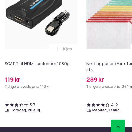
Kjøp
Legg SCART til HDMI-omformer 1
SCART til HDMI-omformer 1080p
Nettingposer i A4-stør
stk.
119 kr
289 kr
Tidligere laveste pris:
143 kr
Tidligere laveste pris:
344 k
3,7
4,2
torsdag, 20 aug.
mandag, 17 aug.