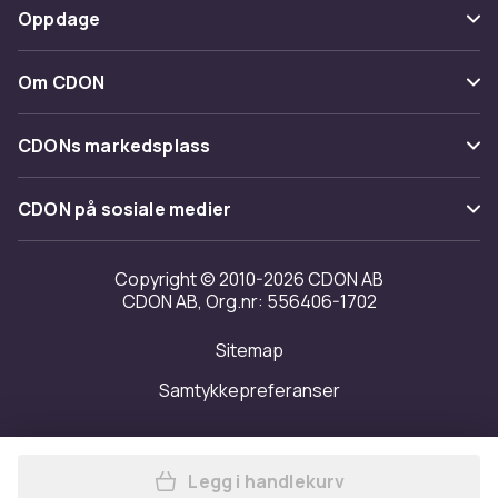
Betaling
Oppdage
Angre & returner her
Levering
Kategorier
Kontakt oss
Om CDON
Vilkår & policy
Varemerker
Om oss
Tilbakekallinger
CDONs markedsplass
Guider
Kundeanmeldelser
Merchant Help Center
CDON på sosiale medier
Jobbe på CDON
Investor relations
Copyright © 2010-2026 CDON AB
CDON AB, Org.nr: 556406-1702
Tilgjengelighet
Sitemap
Samtykkepreferanser
Legg i handlekurv
Legg Disney Womens/Ladies 