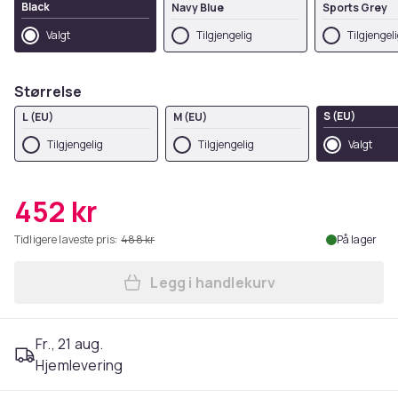
Black
Navy Blue
Sports Grey
Valgt
Tilgjengelig
Tilgjengel
Størrelse
S (EU)
L (EU)
M (EU)
Tilgjengelig
Tilgjengelig
Valgt
452 kr
Tidligere laveste pris:
488 kr
På lager
Legg i handlekurv
Legg Disney Womens/Ladies 
Fr., 21 aug.
Hjemlevering