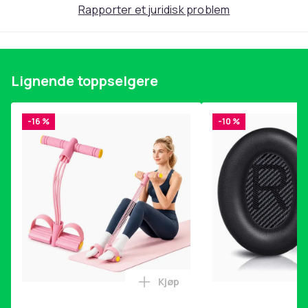
Rapporter et juridisk problem
Størrelse
S (EU)
Artikkel nr.
25c35e18-d912-5d0a-825b-4ad3ceb2b122
Lignende toppselgere
Produktsikkerhetsinformasjon
-16 %
-10 %
Kjøp
Legg Magetrener, 6-rørs fotp