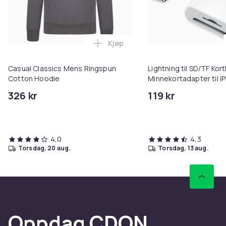
Kjøp
Legg Casual Classics Mens Ring
Casual Classics Mens Ringspun
Lightning til SD/TF Kort
Cotton Hoodie
Minnekortadapter til i
326 kr
119 kr
4,0
4,3
torsdag, 20 aug.
torsdag, 13 aug.
Oppdag CDON