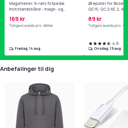
Magetrener, 6-rørs fotpedal
Øreputer for Bose QC
motstandsbånd - mage- og
QC15, QC 2 AE 2, AE 
kjernetrening, yoga og
SoundTrue, SoundLin
169 kr
89 kr
hjemmegymnastikk Pink
Tidligere laveste pris:
201 kr
Tidligere laveste pris:
99 
4,6
fredag, 14 aug.
onsdag, 19 aug.
Anbefalinger til dig