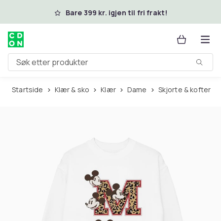
Hopp til hovedinnhold
Bare 399 kr. igjen til fri frakt!
Søk etter produkter
Startside
Klær & sko
Klær
Dame
Skjorte & kofter