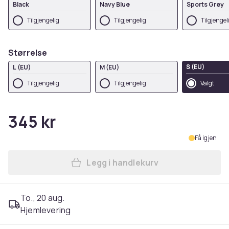
Black
Navy Blue
Sports Grey
Tilgjengelig
Tilgjengelig
Tilgjengel
Størrelse
S (EU)
L (EU)
M (EU)
Tilgjengelig
Tilgjengelig
Valgt
345 kr
Få igjen
Legg i handlekurv
Legg Disney Womens/Ladies
To., 20 aug.
Hjemlevering