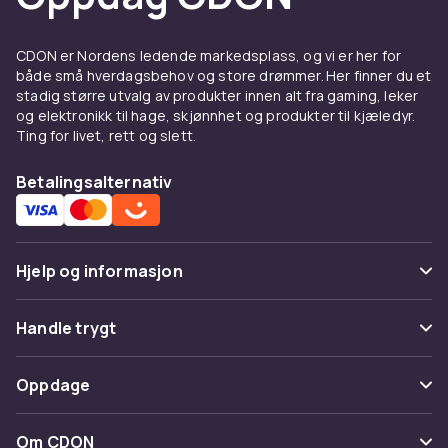
CDON er Nordens ledende markedsplass, og vi er her for
både små hverdagsbehov og store drømmer. Her finner du et
stadig større utvalg av produkter innen alt fra gaming, leker
og elektronikk til hage, skjønnhet og produkter til kjæledyr.
Ting for livet, rett og slett.
Betalingsalternativ
Hjelp og informasjon
Vanlige spørsmål
Handle trygt
Spor pakke
Betaling
Oppdage
Angre & returner her
Levering
Kategorier
Kontakt oss
Om CDON