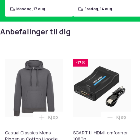
mandag, 17 aug.
fredag, 14 aug.
Anbefalinger til dig
-17 %
Kjøp
Kjøp
Legg Casual Classics Mens Ringspun Cot
Legg SCAR
Casual Classics Mens
SCART til HDMI-omformer
Ringspun Cotton Hoodie
1080p