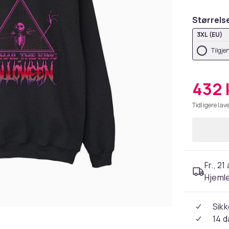
Størrels
3XL (EU)
Tilgje
432 
Tidligere lave
Fr., 21
Hjeml
Sikk
14 d