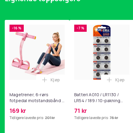
-16 %
-7 %
Kjøp
Kjøp
Legg Magetrener, 6-rørs fotpedal mot
Legg Bat
Magetrener, 6-rørs
Batteri AG10 / LR1130 /
fotpedal motstandsbånd -
LR54 / 189 / 10-pakning
mage- og kjernetrening,
PKcell
169 kr
71 kr
yoga og
Tidligere laveste pris:
201 kr
Tidligere laveste pris:
76 kr
hjemmegymnastikk Pink