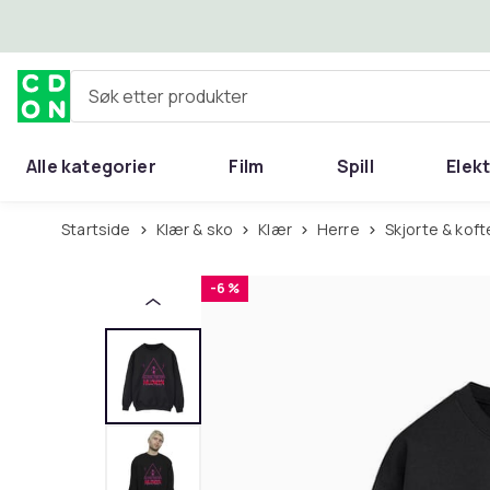
Hopp til hovedinnhold
Søk etter produkter
Alle kategorier
Film
Spill
Elek
Startside
Klær & sko
Klær
Herre
Skjorte & koft
-6 %