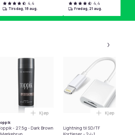
4,4
4,4
tirsdag, 18 aug.
fredag, 21 aug.
Panel 1 a
-
Kjøp
Kjøp
en Stripe Lace Up Canvas Trainer i handlekurven
rimmer / Potetrimmer - Trimmer for Poter i handlekurven
Legg Toppik - 27,5g - Dark Brown - Mørkebru
Legg Lightnin
oppik
oppik - 27,5g - Dark Brown
Lightning til SD/TF
Ør
 Mørkebrun
Kortleser - 2-i-1
X5