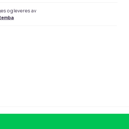
es og leveres av
temba