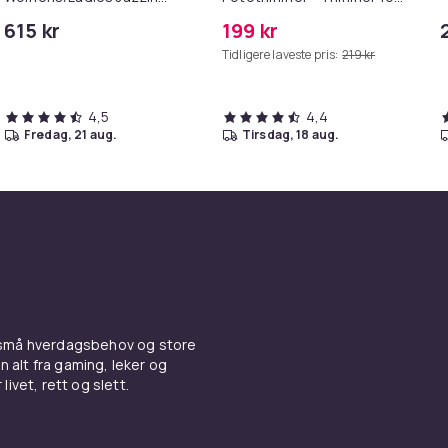
Eden Stripe Lace Up
Poter
615 kr
199 kr
Canvas Trainer
Tidligere laveste pris:
219 kr
4,5
4,4
fredag, 21 aug.
tirsdag, 18 aug.
 små hverdagsbehov og store
n alt fra gaming, leker og
livet, rett og slett.