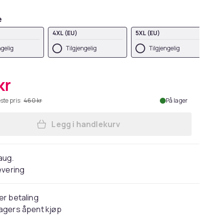
e
4XL (EU)
5XL (EU)
ngelig
Tilgjengelig
Tilgjengelig
kr
ste pris:
460 kr
På lager
Legg i handlekurv
Legg Disney Mens The Nightmare Be
 aug.
evering
er betaling
agers åpent kjøp