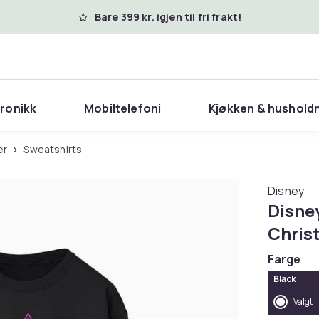
Bare 399 kr. igjen til fri frakt!
tronikk
Mobiltelefoni
Kjøkken & hushold
er
Sweatshirts
Disney
Disne
Chris
Farge
Black
Valgt