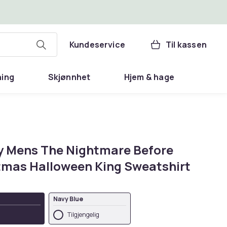
Kundeservice
Til kassen
ning
Skjønnhet
Hjem & hage
y Mens The Nightmare Before
tmas Halloween King Sweatshirt
Navy Blue
Tilgjengelig