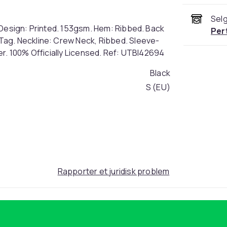
Selg
 Design: Printed. 153gsm. Hem: Ribbed. Back
Per
Tag. Neckline: Crew Neck, Ribbed. Sleeve-
r. 100% Officially Licensed. Ref: UTBI42694
Black
S (EU)
0a907013-584e-448f-bd21-deb5999ab3f2
Rapporter et juridisk problem