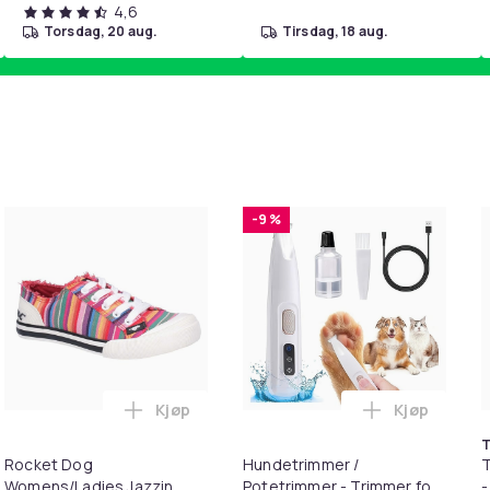
4,6
torsdag, 20 aug.
tirsdag, 18 aug.
-9 %
Kjøp
Kjøp
ton Hoodie i handlekurven
T til HDMI-omformer 1080p i handlekurven
Legg Rocket Dog Womens/Ladies Jazzin Ed
Legg Hundet
T
Rocket Dog
Hundetrimmer /
T
Womens/Ladies Jazzin
Potetrimmer - Trimmer for
-