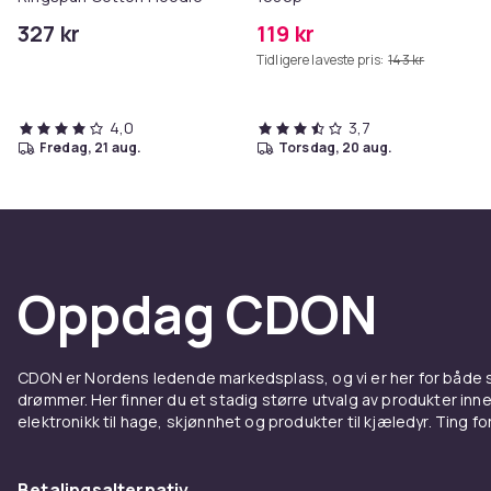
327 kr
119 kr
Tidligere laveste pris:
143 kr
4,0
3,7
fredag, 21 aug.
torsdag, 20 aug.
Oppdag CDON
CDON er Nordens ledende markedsplass, og vi er her for både
drømmer. Her finner du et stadig større utvalg av produkter inne
elektronikk til hage, skjønnhet og produkter til kjæledyr. Ting for 
Betalingsalternativ