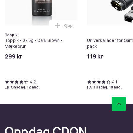
Kjøp
Legg Toppik - 27,5g - Dark Brow
Toppik
Toppik - 27,5g - Dark Brown -
Universallader for Garm
Mørkebrun
pack
299 kr
119 kr
4,2
4,1
onsdag, 12 aug.
tirsdag, 18 aug.
Oppdag CDON