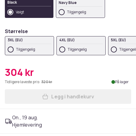
Black
Navy Blue
Valgt
Tilgjengelig
Størrelse
3XL (EU)
4XL (EU)
5XL (EU)
Tilgjengelig
Tilgjengelig
Tilgjengel
304 kr
Tidligere laveste pris:
320 kr
På lager
Legg i handlekurv
Legg Disney Mens The Arist
On., 19 aug.
Hjemlevering