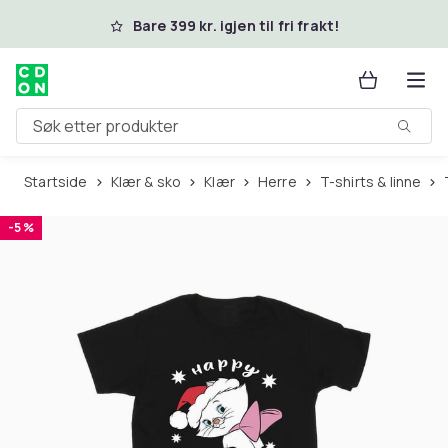
Hopp til hovedinnhold
Bare 399 kr. igjen til fri frakt!
Søk etter produkter
Startside
Klær & sko
Klær
Herre
T-shirts & linne
-5 %