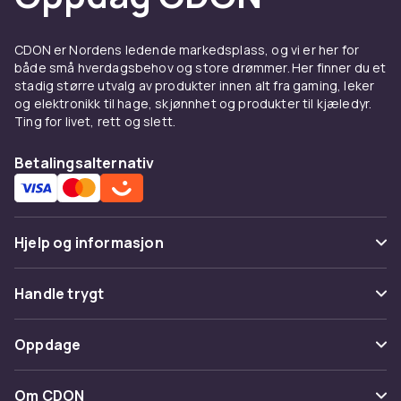
CDON er Nordens ledende markedsplass, og vi er her for
både små hverdagsbehov og store drømmer. Her finner du et
stadig større utvalg av produkter innen alt fra gaming, leker
og elektronikk til hage, skjønnhet og produkter til kjæledyr.
Ting for livet, rett og slett.
Betalingsalternativ
Hjelp og informasjon
Vanlige spørsmål
Handle trygt
Spor pakke
Betaling
Oppdage
Angre & returner her
Levering
Kategorier
Kontakt oss
Om CDON