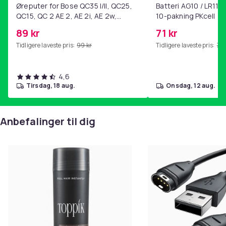
Øreputer for Bose QC35 I/II, QC25,
Batteri AG10 / LR1130
QC15, QC 2 AE 2, AE 2i, AE 2w,
10-pakning PKcell
SoundTrue, SoundLink Black
89 kr
71 kr
Tidligere laveste pris:
99 kr
Tidligere laveste pris:
76 
4,6
tirsdag, 18 aug.
onsdag, 12 aug.
Anbefalinger til dig