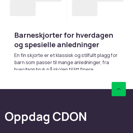
Barneskjorter for hverdagen
og spesielle anledninger
En fin skjorte er et klassisk og stilfullt plagg for
barn som passer til mange anledninger, fra
hverdagsbruk på skolen til litt finere
tilstelninger. Hos CDON finner du et bredt
sortiment av barneskjorter i alle størrelser,
stiler og materialer, fra enkle og komfortable
oxford-skjorter til dressskjorter med fine
detaljer og mønster.
Oppdag CDON
Kombiner skjorter med
kofter
og
t-shirts og
topper
. Se hele sortimentet i
skjorter og
kofter
-kategorien.