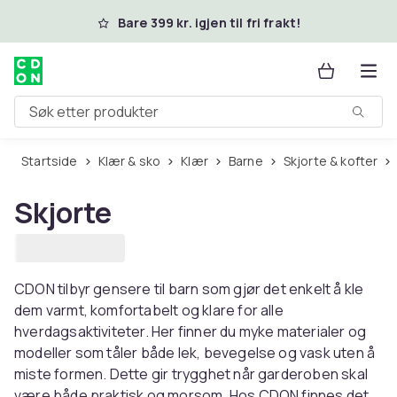
Hopp til hovedinnhold
Bare 399 kr. igjen til fri frakt!
Søk etter produkter
Startside
Klær & sko
Klær
Barne
Skjorte & kofter
Skjorte
CDON tilbyr gensere til barn som gjør det enkelt å kle
dem varmt, komfortabelt og klare for alle
hverdagsaktiviteter. Her finner du myke materialer og
modeller som tåler både lek, bevegelse og vask uten å
miste formen. Dette gir trygghet når garderoben skal
være både praktisk og morsom. Hos CDON finnes det