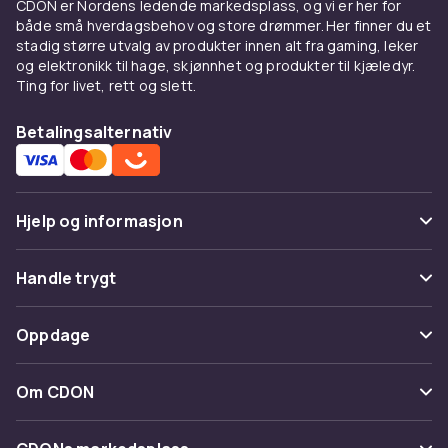
CDON er Nordens ledende markedsplass, og vi er her for
Hverdagsskjorter for barn
både små hverdagsbehov og store drømmer. Her finner du et
stadig større utvalg av produkter innen alt fra gaming, leker
En god hverdagsskjorte til barn skal være
og elektronikk til hage, skjønnhet og produkter til kjæledyr.
Ting for livet, rett og slett.
komfortabel, pustbar og enkel å vaske.
Bomullsskjorter er et klassisk valg som holder
Betalingsalternativ
seg pene og tåler hverdagens aktiviteter.
Rutete skjorter og striper er tidløse mønstre
som passer til de fleste anledninger.
Skjorter med lomme foran og knapper hele
Hjelp og informasjon
veien opp er praktiske og enkle å ta av og på.
Velg modeller med elastikk i rygg eller side for
Vanlige spørsmål
Handle trygt
en mer komfortabel passform til aktive barn.
Spor pakke
Betaling
Fine skjorter til spesielle
Oppdage
Angre & returner her
anledninger
Levering
Kategorier
Kontakt oss
Om CDON
Til konfirmasjon, bryllup, dåp og andre formelle
Vilkår & policy
Varemerker
anledninger er en fin dressskjorte et must.
Om oss
Tilbakekallinger