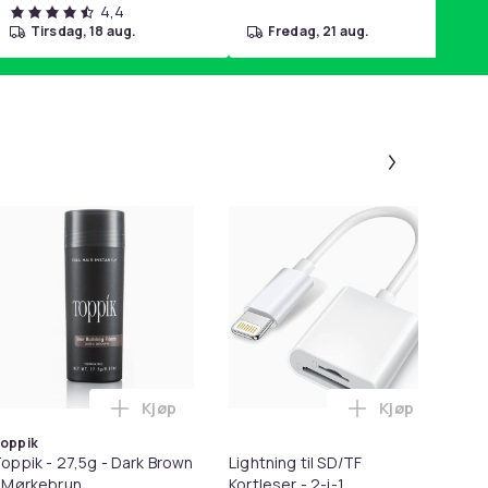
4,4
tirsdag, 18 aug.
fredag, 21 aug.
Panel 1 a
-
Kjøp
Kjøp
r for Poter i handlekurven
l HDMI Converter 1080p - Adapter i handlekurven
Legg Toppik - 27,5g - Dark Brown - Mørkebru
Legg Lightnin
oppik
oppik - 27,5g - Dark Brown
Lightning til SD/TF
Ør
 Mørkebrun
Kortleser - 2-i-1
X5