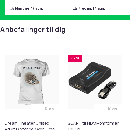
mandag, 17 aug.
fredag, 14 aug.
Anbefalinger til dig
-17 %
Kjøp
Kjøp
Legg Dream Theater Unisex Adult Distan
Legg SCAR
Dream Theater Unisex
SCART til HDMI-omformer
Adult Distance Over Time
1080p