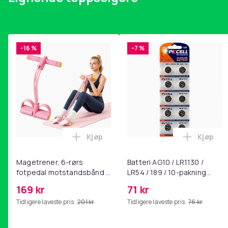
-16 %
-7 %
Kjøp
Kjøp
Legg Magetrener, 6-rørs fotpedal mot
Legg Bat
Magetrener, 6-rørs
Batteri AG10 / LR1130 /
fotpedal motstandsbånd -
LR54 / 189 / 10-pakning
mage- og kjernetrening,
PKcell
169 kr
71 kr
yoga og
Tidligere laveste pris:
201 kr
Tidligere laveste pris:
76 kr
hjemmegymnastikk Pink