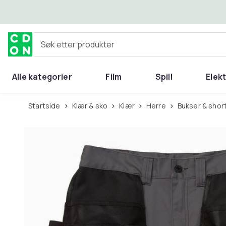
Hopp til hovedinnhold
Søk etter produkter
Alle kategorier
Film
Spill
Elek
Startside
Klær & sko
Klær
Herre
Bukser & shor