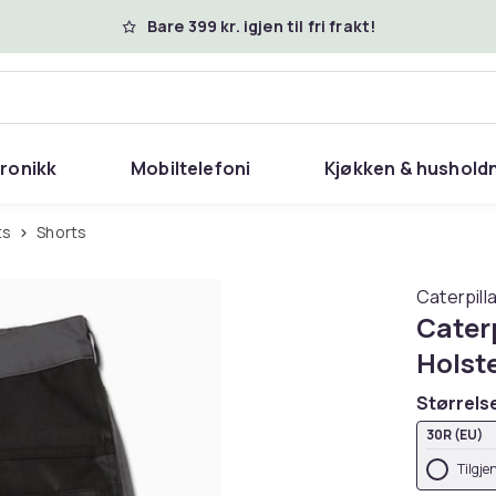
Bare 399 kr. igjen til fri frakt!
tronikk
Mobiltelefoni
Kjøkken & hushold
ts
Shorts
Caterpilla
Caterp
Holst
Størrels
30R (EU)
Tilgje