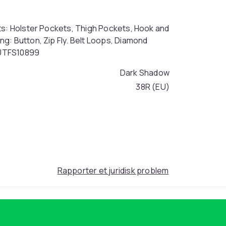
ts: Holster Pockets, Thigh Pockets, Hook and
g: Button, Zip Fly. Belt Loops, Diamond
 UTFS10899
Dark Shadow
38R (EU)
2a70a8ca-9a91-42ab-a4da-6d4f7f6e7de5
Rapporter et juridisk problem