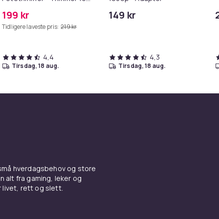
Poter
199 kr
149 kr
Tidligere laveste pris:
219 kr
4,4
4,3
tirsdag, 18 aug.
tirsdag, 18 aug.
 små hverdagsbehov og store
n alt fra gaming, leker og
livet, rett og slett.