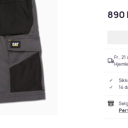
890 
Fr., 21
Hjeml
Sikk
14 d
Selg
Per