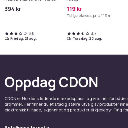
T-Shirt
394 kr
119 kr
Tidligere laveste pris:
143 kr
3,0
3,7
fredag, 21 aug.
torsdag, 20 aug.
Oppdag CDON
CDON er Nordens ledende markedsplass, og vi er her for både
drømmer. Her finner du et stadig større utvalg av produkter inne
elektronikk til hage, skjønnhet og produkter til kjæledyr. Ting for 
Betalingsalternativ