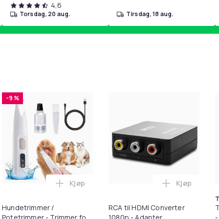
4,6
torsdag, 20 aug.
tirsdag, 18 aug.
-9 %
Kjøp
Kjøp
ce Over Time T-Shirt i handlekurven
T til HDMI-omformer 1080p i handlekurven
Legg Hundetrimmer / Potetrimmer - Trimme
Legg RCA ti
T
Hundetrimmer /
RCA til HDMI Converter
T
Potetrimmer - Trimmer for
1080p - Adapter
-