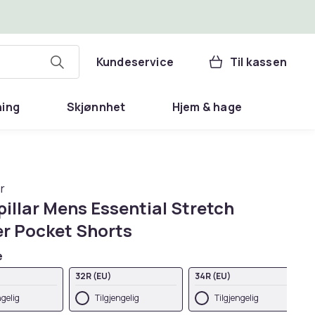
Kundeservice
Til kassen
ning
Skjønnhet
Hjem & hage
r
illar Mens Essential Stretch
er Pocket Shorts
e
32R (EU)
34R (EU)
ngelig
Tilgjengelig
Tilgjengelig