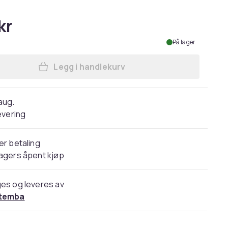
kr
På lager
Legg i handlekurv
Legg Caterpillar Mens Essential St
 aug.
evering
er betaling
agers åpent kjøp
es og leveres av
temba