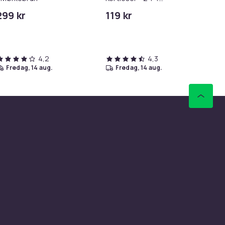
Minnekortadapter til
299 kr
119 kr
16
iPhone/iPad
4,2
4,3
fredag, 14 aug.
fredag, 14 aug.