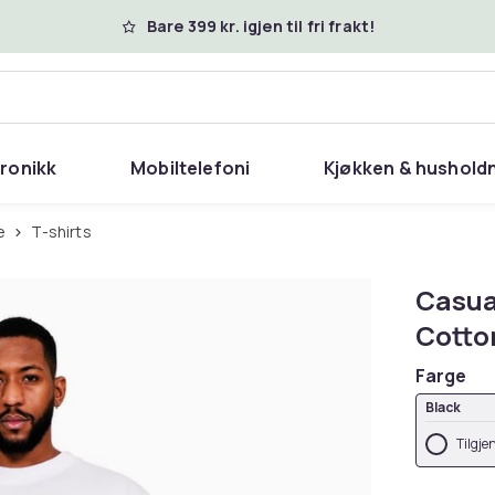
Bare 399 kr. igjen til fri frakt!
tronikk
Mobiltelefoni
Kjøkken & hushold
e
T-shirts
Casua
Cotton
Farge
Black
Tilgje