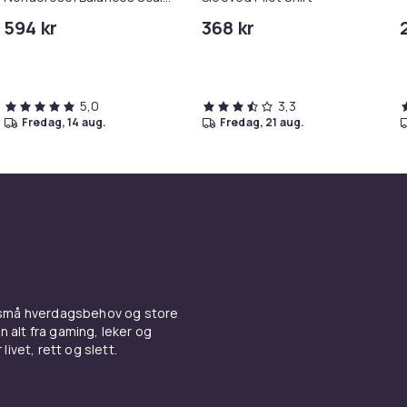
& Controls Excess Oil
594 kr
368 kr
5,0
3,3
fredag, 14 aug.
fredag, 21 aug.
 små hverdagsbehov og store
n alt fra gaming, leker og
livet, rett og slett.