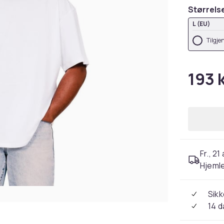
Størrels
L (EU)
Tilgje
193 
Fr., 21
Hjeml
Sikk
14 d