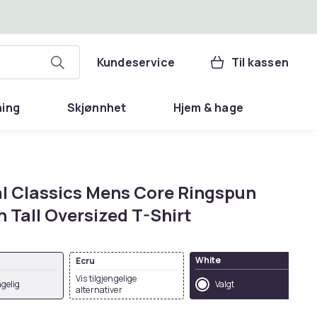
Kundeservice
Til kassen
ning
Skjønnhet
Hjem & hage
l Classics Mens Core Ringspun
 Tall Oversized T-Shirt
White
Ecru
Vis tilgjengelige
ngelig
Valgt
alternativer