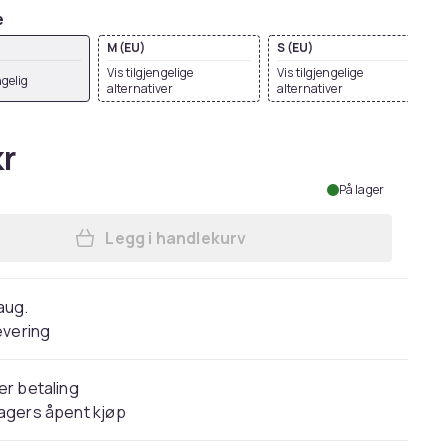
e
M (EU)
S (EU)
Vis tilgjengelige
Vis tilgjengelige
ngelig
alternativer
alternativer
kr
På lager
Legg i handlekurv
Legg Casual Classics Mens Core Rin
 aug.
evering
er betaling
agers åpent kjøp