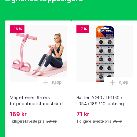
-16 %
-7 %
Kjøp
Kjøp
Legg Magetrener, 6-rørs fotpedal mot
Legg Bat
Magetrener, 6-rørs
Batteri AG10 / LR1130 /
fotpedal motstandsbånd -
LR54 / 189 / 10-pakning
mage- og kjernetrening,
PKcell
169 kr
71 kr
yoga og
Tidligere laveste pris:
201 kr
Tidligere laveste pris:
76 kr
hjemmegymnastikk Pink