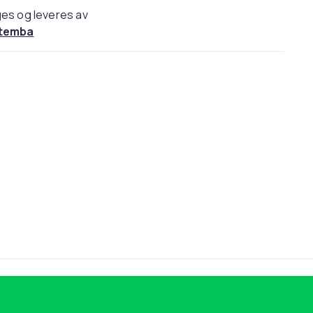
es og leveres av
temba