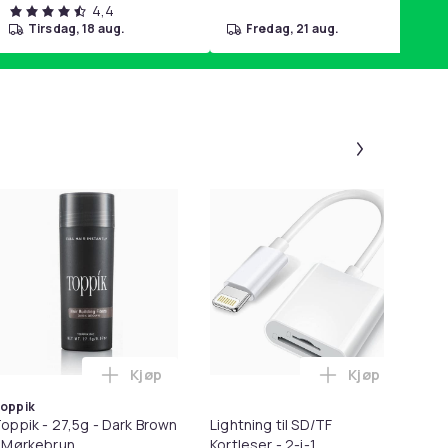
4,4
tirsdag, 18 aug.
fredag, 21 aug.
Panel 1 a
Kjøp
Kjøp
Balances Scalp & Controls Excess Oil i handlekurven
r Mens Short-Sleeved Pilot Shirt i handlekurven
Legg Toppik - 27,5g - Dark Brown - Mørkebru
Legg Lightnin
oppik
oppik - 27,5g - Dark Brown
Lightning til SD/TF
3-
 Mørkebrun
Kortleser - 2-i-1
me