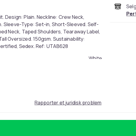
Selg
Per
t. Design: Plain. Neckline: Crew Neck,
h. Sleeve-Type: Set-in, Short-Sleeved. Self-
ped Neck, Taped Shoulders, Tearaway Label,
all Oversized. 150gsm. Sustainability:
ertified, Sedex. Ref: UTAB628
White
XL (EU)
7d03a4be-aeff-48b4-9661-bf56f38559b4
Rapporter et juridisk problem