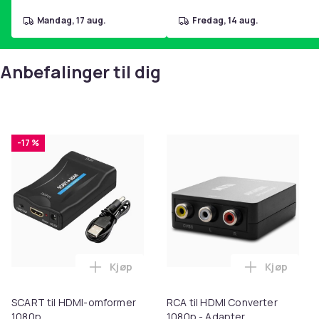
mandag, 17 aug.
fredag, 14 aug.
Anbefalinger til dig
-17 %
Kjøp
Kjøp
Legg SCART til HDMI-omformer 1080p i 
Legg RCA t
SCART til HDMI-omformer
RCA til HDMI Converter
1080p
1080p - Adapter