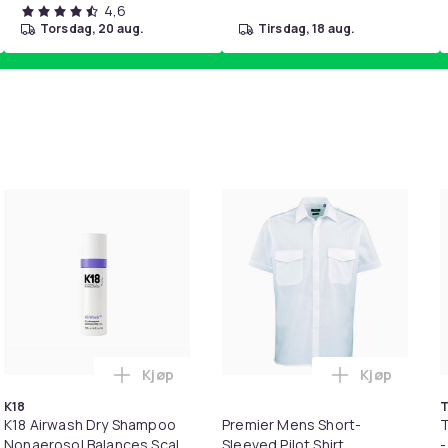
4,6
torsdag, 20 aug.
tirsdag, 18 aug.
Kjøp
Kjøp
handlekurven
il HDMI Converter 1080p - Adapter i handlekurven
Legg K18 Airwash Dry Shampoo Nonaerosol 
Legg Premie
K18
T
K18 Airwash Dry Shampoo
Premier Mens Short-
T
Nonaerosol Balances Scalp
Sleeved Pilot Shirt
-