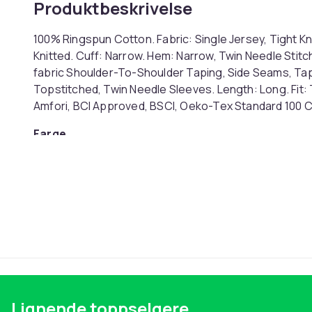
Produktbeskrivelse
100% Ringspun Cotton. Fabric: Single Jersey, Tight Kni
Knitted. Cuff: Narrow. Hem: Narrow, Twin Needle Stitc
fabric Shoulder-To-Shoulder Taping, Side Seams, Ta
Topstitched, Twin Needle Sleeves. Length: Long. Fit: T
Amfori, BCI Approved, BSCI, Oeko-Tex Standard 100 C
Farge
Størrelse
Artikkel nr.
Produktsikkerhetsinformasjon
Lignende toppselgere