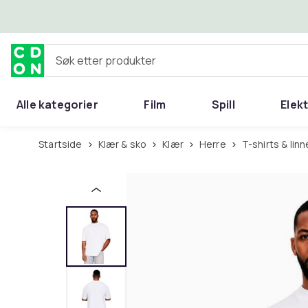
Hopp til hovedinnhold
Søk etter produkter
Alle kategorier
Film
Spill
Elek
Startside
Klær & sko
Klær
Herre
T-shirts & linn