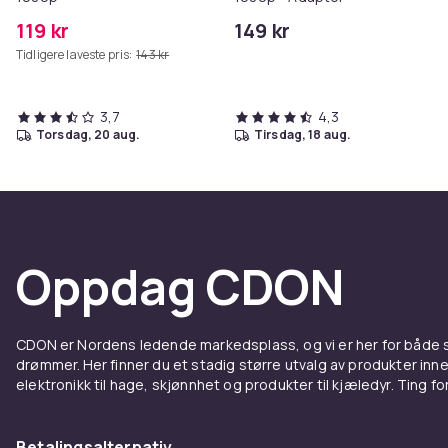
119 kr
149 kr
Tidligere laveste pris:
143 kr
3,7
4,3
torsdag, 20 aug.
tirsdag, 18 aug.
Oppdag CDON
CDON er Nordens ledende markedsplass, og vi er her for både
drømmer. Her finner du et stadig større utvalg av produkter inne
elektronikk til hage, skjønnhet og produkter til kjæledyr. Ting for 
Betalingsalternativ