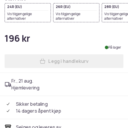
24R (EU)
26R (EU)
28R (EU)
Vis tilgjengelige
Vis tilgjengelige
Vis tilgjengelig
alternativer
alternativer
alternativer
196 kr
På lager
Legg i handlekurv
Legg Carta Sport Mens New
Fr., 21 aug.
Hjemlevering
Sikker betaling
14 dagers åpent kjøp
Selges og leveres av