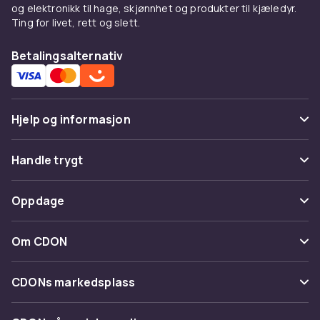
og elektronikk til hage, skjønnhet og produkter til kjæledyr.
Ting for livet, rett og slett.
Betalingsalternativ
Hjelp og informasjon
Vanlige spørsmål
Handle trygt
Spor pakke
Betaling
Oppdage
Angre & returner her
Levering
Kategorier
Kontakt oss
Om CDON
Vilkår & policy
Varemerker
Om oss
Tilbakekallinger
CDONs markedsplass
Guider
Kundeanmeldelser
Merchant Help Center