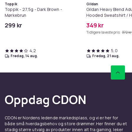
Toppik
Gildan
Toppik - 27,5g - Dark Brown -
Gildan Heavy Blend Adu
Mørkebrun
Hooded Sweatshirt / 
299 kr
349 kr
Tidligere laveste pris:
372 kr
4,2
5,0
fredag, 14 aug.
fredag, 21 aug.
Oppdag CDON
CDON er Nordens ledende markedsplass, og vi er her for
både små hverdagsbehov og store drømmer. Her finner du et
stadig større utvalg av produkter innen alt fra gaming, leker