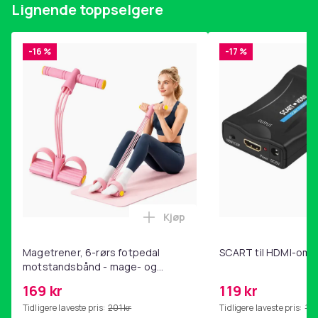
Lignende toppselgere
-16 %
-17 %
Kjøp
Legg Magetrener, 6-rørs fotp
Magetrener, 6-rørs fotpedal
SCART til HDMI-omf
motstandsbånd - mage- og
kjernetrening, yoga og
169 kr
119 kr
hjemmegymnastikk Pink
Tidligere laveste pris:
201 kr
Tidligere laveste pris:
143