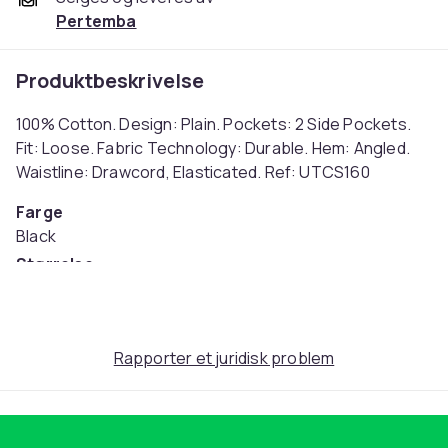
Pertemba
Produktbeskrivelse
100% Cotton. Design: Plain. Pockets: 2 Side Pockets.
Fit: Loose. Fabric Technology: Durable. Hem: Angled.
Waistline: Drawcord, Elasticated. Ref: UTCS160
Farge
Black
Størrelse
40R (EU)
Artikkel nr.
38bc9ce8-cf23-4a04-be77-12335d2a910c
Rapporter et juridisk problem
Produktsikkerhetsinformasjon