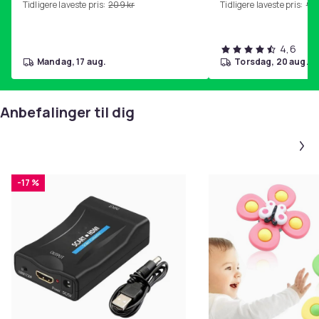
Tidligere laveste pris:
209 kr
Tidligere laveste pris:
99 
4,6
mandag, 17 aug.
torsdag, 20 aug.
Anbefalinger til dig
-17 %