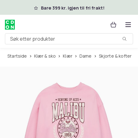
Hopp til hovedinnhold
Bare 399 kr. igjen til fri frakt!
Søk etter produkter
Startside
Klær & sko
Klær
Dame
Skjorte & kofter