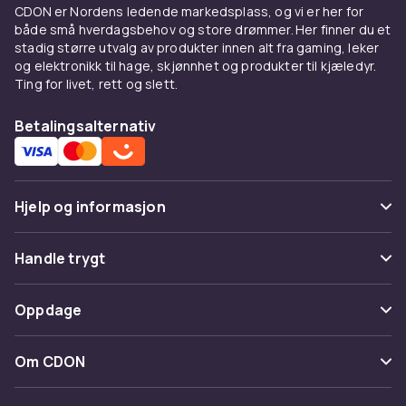
CDON er Nordens ledende markedsplass, og vi er her for
både små hverdagsbehov og store drømmer. Her finner du et
stadig større utvalg av produkter innen alt fra gaming, leker
og elektronikk til hage, skjønnhet og produkter til kjæledyr.
Ting for livet, rett og slett.
Betalingsalternativ
Hjelp og informasjon
Vanlige spørsmål
Handle trygt
Spor pakke
Betaling
Oppdage
Angre & returner her
Levering
Kategorier
Kontakt oss
Om CDON
Vilkår & policy
Varemerker
Om oss