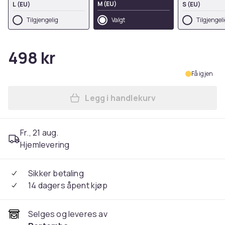
M (EU)
L (EU)
S (EU)
Tilgjengelig
Valgt
Tilgjengel
498 kr
Få igjen
Legg i handlekurv
Legg Barbie Womens/Ladies 
Fr., 21 aug.
Hjemlevering
Sikker betaling
14 dagers åpent kjøp
Selges og leveres av