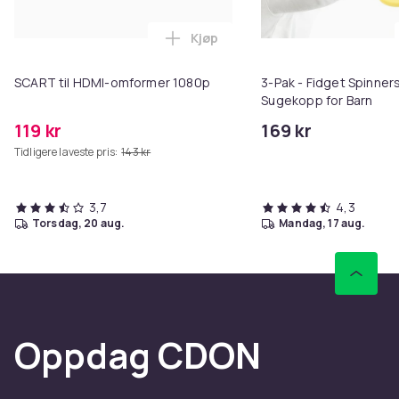
Kjøp
Legg SCART til HDMI-omformer 1
SCART til HDMI-omformer 1080p
3-Pak - Fidget Spinne
Sugekopp for Barn
119 kr
169 kr
Tidligere laveste pris:
143 kr
3,7
4,3
torsdag, 20 aug.
mandag, 17 aug.
Oppdag CDON