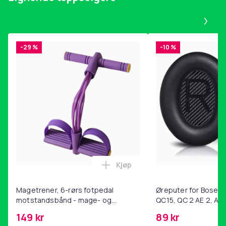
Pa
-29 %
-10 %
Kjøp
Legg Magetrener, 6-rørs fotp
Magetrener, 6-rørs fotpedal
Øreputer for Bose QC
motstandsbånd - mage- og
QC15, QC 2 AE 2, AE 
kjernetrening, yoga og
SoundTrue, SoundLin
149 kr
89 kr
hjemmegymnastikk Purple