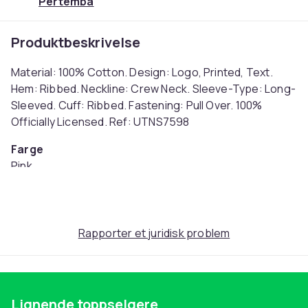
Pertemba
Produktbeskrivelse
Material: 100% Cotton. Design: Logo, Printed, Text.
Hem: Ribbed. Neckline: Crew Neck. Sleeve-Type: Long-
Sleeved. Cuff: Ribbed. Fastening: Pull Over. 100%
Officially Licensed. Ref: UTNS7598
Farge
Pink
Størrelse
M (EU)
Artikkel nr.
Rapporter et juridisk problem
3723bb9a-0c97-4f5e-9ffb-8548da20227d
Produktsikkerhetsinformasjon
Lignende toppselgere