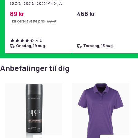
QC25, QC15, QC 2 AE 2, AE
2i, AE 2w, SoundTrue,
89 kr
468 kr
SoundLink Black
Tidligere laveste pris:
99 kr
4,6
onsdag, 19 aug.
torsdag, 13 aug.
Anbefalinger til dig