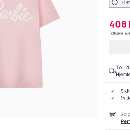
Tilgje
408 
Tidligere lave
To., 2
Hjeml
Sikk
14 d
Selg
Per