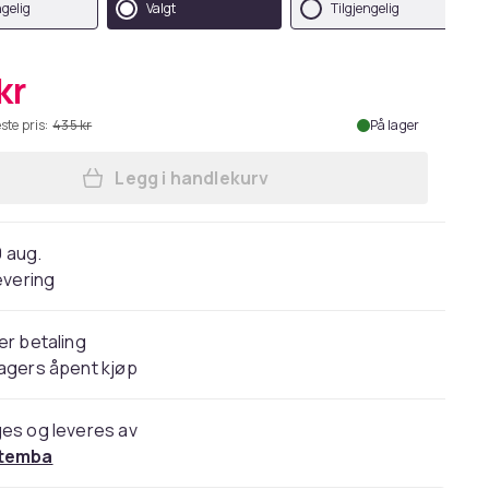
ngelig
Valgt
Tilgjengelig
kr
ste pris:
435 kr
På lager
Legg i handlekurv
Legg Barbie Womens/Ladies Logo Sh
0 aug.
evering
er betaling
agers åpent kjøp
es og leveres av
temba