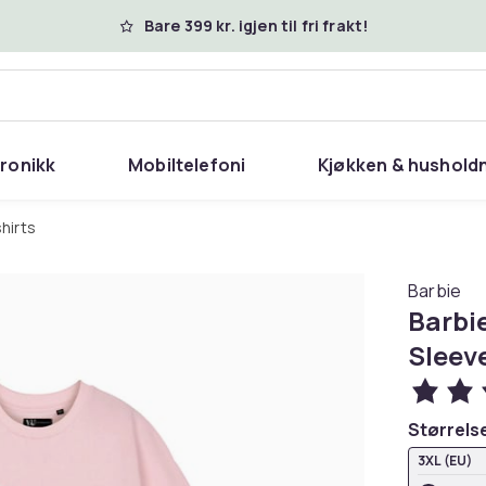
Bare 399 kr. igjen til fri frakt!
tronikk
Mobiltelefoni
Kjøkken & hushold
shirts
Barbie
Barbi
Sleev
Størrels
3XL (EU)