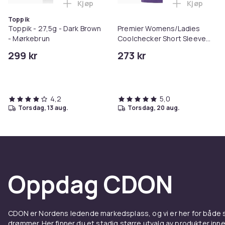
Kjøp
Kjøp
Legg Toppik - 27,5g - Dark Brown - Mørk
Legg Prem
Toppik
Toppik - 27,5g - Dark Brown
Premier Womens/Ladies
- Mørkebrun
Coolchecker Short Sleeve
Pique Polo T-Shirt
299 kr
273 kr
4,2
5,0
torsdag, 13 aug.
torsdag, 20 aug.
Oppdag CDON
CDON er Nordens ledende markedsplass, og vi er her for både
drømmer. Her finner du et stadig større utvalg av produkter inne