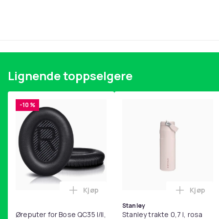
Lignende toppselgere
-10 %
Kjøp
Kjøp
Legg Øreputer for Bose QC35 I/II, QC25
Legg Sta
Stanley
Øreputer for Bose QC35 I/II,
Stanley trakte 0,7 l, rosa