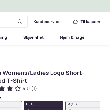
Kundeservice
Til kassen
ning
Skjønnhet
Hjem & hage
e Womens/Ladies Logo Short-
ed T-Shirt
4,0
(1)
e
L (EU)
M (EU)