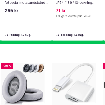
fotpedal motstandsbånd -
LR54 / 189 / 10-pakning
mage- og kjernetrening,
PKcell
266 kr
71 kr
yoga og
Tidligere laveste pris:
76 kr
hjemmegymnastikk Blue
fredag, 14 aug.
torsdag, 13 aug.
-20 %