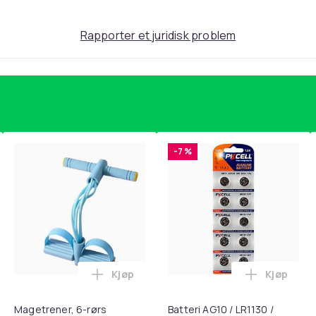
Rapporter et juridisk problem
-7 %
Kjøp
Kjøp
, QC15, QC 2 AE 2, AE 2i, AE 2w, SoundTrue, SoundLink Black i 
nley trakte 0,7 l, rosa i handlekurven
Legg Magetrener, 6-rørs fotpedal mots
Legg Batte
Magetrener, 6-rørs
Batteri AG10 / LR1130 /