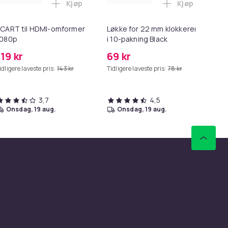
Kjøp
Kjøp
rt i handlekurven
tComfort - QC35/QC25/QC15/AE2 - Grå i handlekurven
ng til SD/TF Kortleser - 2-i-1 Minnekortadapter til iPhone/iPa
Legg SCART til HDMI-omformer 1080p i han
Legg Løkke fo
CART til HDMI-omformer
Løkke for 22 mm klokkerem
10
1080p
i 10-pakning Black
hj
ka
119 kr
69 kr
14
idligere laveste pris:
143 kr
Tidligere laveste pris:
78 kr
Tid
3,7
4,5
onsdag, 19 aug.
onsdag, 19 aug.