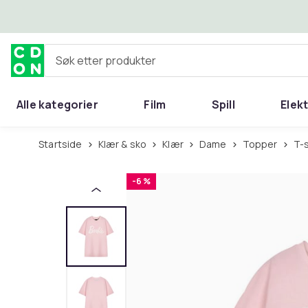
Hopp til hovedinnhold
Søk etter produkter
Alle kategorier
Film
Spill
Elek
Startside
Klær & sko
Klær
Dame
Topper
T-
-6 %