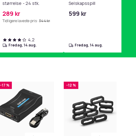
størrelse - 24 stk.
Selskapsspill
289 kr
599 kr
Tidligere laveste pris:
344 kr
4,2
fredag, 14 aug.
fredag, 14 aug.
-17 %
-12 %
-