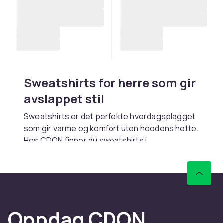
Sweatshirts for herre som gir
avslappet stil
Sweatshirts er det perfekte hverdagsplagget
som gir varme og komfort uten hoodens hette.
Hos CDON finner du sweatshirts i
bomullsfleece, french terry og
blandmaterialer. Rask levering.
Stiler og passformer
Crew neck sweatshirts er den klassiske
Oppdag CDON
modellen. Oversized modeller gir streetwear-