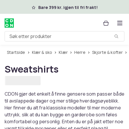
Hopp til hovedinnhold
Bare 399 kr. igjen til fri frakt!
Søk etter produkter
Startside
Klær & sko
Klær
Herre
Skjorte & kofter
Sweatshirts
CDON gjør det enkelt å finne gensere som passer både
til avslappede dager og mer stilige hverdagsøyeblikk.
Her finner du alt fra klassiske modeller til mer moderne
uttrykk, slik at du kan bygge en garderobe som føles
komfortabel og personlig. Enten du er på jakt etter noe
varmt til kalde morgener eller et perfekt plagg til