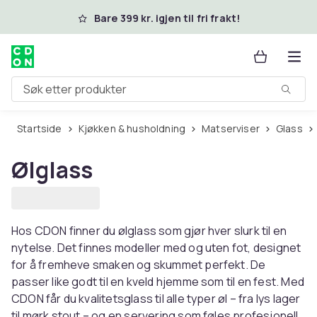
Hopp til hovedinnhold
Bare 399 kr. igjen til fri frakt!
Søk etter produkter
Startside
Kjøkken & husholdning
Matserviser
Glass
Ølglass
Hos CDON finner du ølglass som gjør hver slurk til en
nytelse. Det finnes modeller med og uten fot, designet
for å fremheve smaken og skummet perfekt. De
passer like godt til en kveld hjemme som til en fest. Med
CDON får du kvalitetsglass til alle typer øl – fra lys lager
til mørk stout – og en servering som føles profesjonell