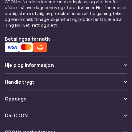
CDON er Nordens ledende markedsplass, og vi er her for
spesielt designet til pasta og andre retter med
både små hverdagsbehov og store drømmer. Her finner du et
mye saus. Den er større enn en vanlig dyp
stadig større utvalg av produkter innen alt fra gaming, leker
tallerken og bredere enn en suppeskål. Typisk
og elektronikk til hage, skjønnhet og produkter til kjæledyr.
Ting for livet, rett og slett.
er diameteren 28–30 cm og dybden 3–5 cm.
Den brede flate kanten gjør anretningen pen
Betalingsalternativ
og gir plass til å tørke kanten av, så tallerkenen
ser innbydende ut.
Materialer til
Hjelp og informasjon
pastatallerkener
Vanlige spørsmål
Pastatallerkener lages typisk av porselen eller
Handle trygt
stentøy. Porselen er lett, elegant og hvitt med
Spor pakke
en blank overflate som får pastasausens
Betaling
Oppdage
farger til å stå frem. Stentøy er mer rustikt og
Angre & returner her
Levering
tungt, og gir en varm, hjemlig følelse rundt
Kategorier
Kontakt oss
Om CDON
bordet. Begge materialer er normalt
Vilkår & policy
oppvaskmaskin- og mikrobølgeovn-sikre.
Varemerker
Om oss
Tilbakekallinger