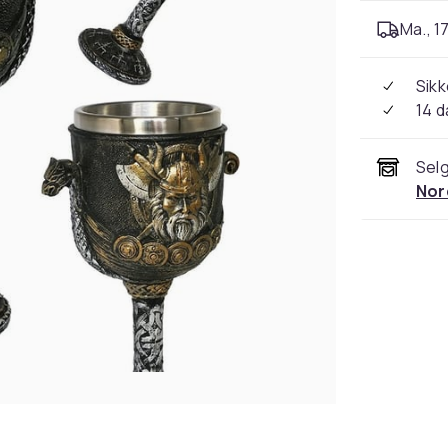
Ma., 17
Sikk
14 d
Selg
Nor