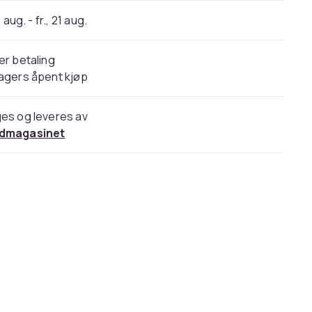
 aug. - fr., 21 aug.
er betaling
agers åpent kjøp
es og leveres av
dmagasinet