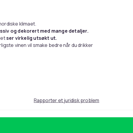
nordiske klimaet.
assiv og dekorert med mange detaljer.
ret
ser virkelig utsøkt ut.
ligste vinen vil smake bedre når du drikker
 runer
, begerets ben er svart og dekket med
eskipet Drakkar og har et preget portrett av
t dekorativt - det er ikke egnet for
t på varme drikker. Vi anbefaler kun vask
n.
Rapporter et juridisk problem