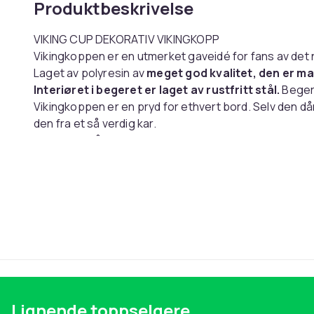
Produktbeskrivelse
VIKING CUP DEKORATIV VIKINGKOPP
Vikingkoppen er en utmerket gaveidé for fans av det 
Laget av polyresin av
meget god kvalitet, den er m
Interiøret i begeret er laget av rustfritt stål.
Bege
Vikingkoppen er en pryd for ethvert bord. Selv den dår
den fra et så verdig kar.
Den hviler på en stilling dekorert med
gamle norrøne
et intrikat
rundt mønster.
Begeret gjenspeiler viking
en norrøn kriger.
Begeret
er sikkert for kontakt med mat
, men er mes
mikrobølgeovn eller oppvaskmaskin og er ikke beregne
med en myk svamp, milde vaskemidler og i lunkent van
TEKNISKE SPESIFIKASJONER:
Produktkode:
18223
Høykvalitetsarbeid
Materiale:
Høykvalitets polyresin, rustfritt stål
Lignende toppselgere