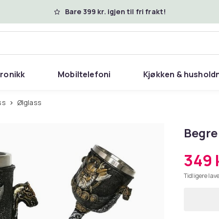
Bare 399 kr. igjen til fri frakt!
tronikk
Mobiltelefoni
Kjøkken & hushold
ass
Ølglass
Begre 
349 
Tidligere lave