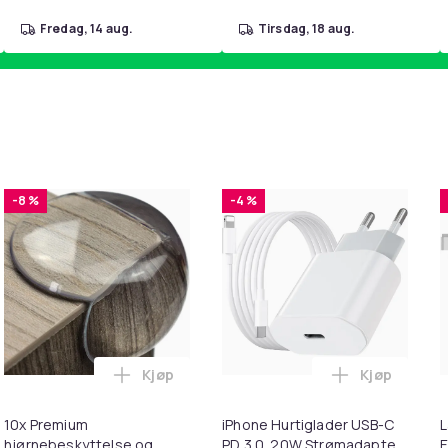
fredag, 14 aug.
tirsdag, 18 aug.
-8 %
-4 %
Kjøp
Kjøp
handlekurven
ter for 3M Peltor X1A-X5A Black i handlekurven
Legg 10x Premium hjørnebeskyttelse og ka
Legg iPhone
10x Premium
iPhone Hurtiglader USB-C
L
hjørnebeskyttelse og
PD 3.0. 20W Strømadapter
E