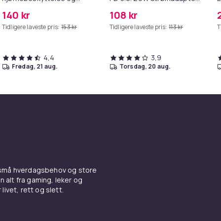
kantbeskyttelse for barn
+ Kabel
M
140 kr
108 kr
Tidligere laveste pris:
153 kr
Tidligere laveste pris:
113 kr
T
4,4
3,9
fredag, 21 aug.
torsdag, 20 aug.
 små hverdagsbehov og store
n alt fra gaming, leker og
livet, rett og slett.