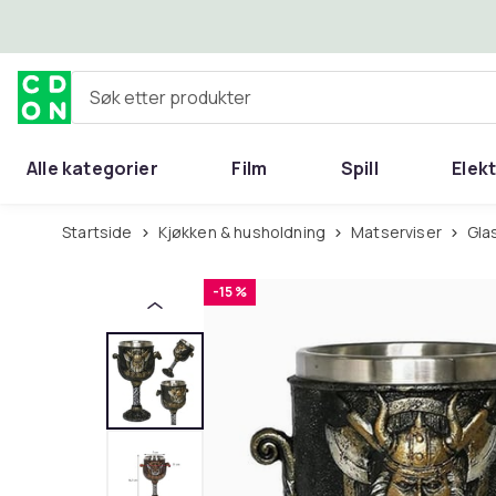
Hopp til hovedinnhold
Søk etter produkter
Alle kategorier
Film
Spill
Elek
Startside
Kjøkken & husholdning
Matserviser
Gl
-15 %