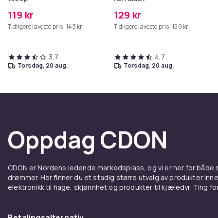
119 kr
129 kr
Tidligere laveste pris:
143 kr
Tidligere laveste pris:
159 kr
3,7
4,7
torsdag, 20 aug.
torsdag, 20 aug.
Oppdag CDON
CDON er Nordens ledende markedsplass, og vi er her for både
drømmer. Her finner du et stadig større utvalg av produkter inne
elektronikk til hage, skjønnhet og produkter til kjæledyr. Ting for 
Betalingsalternativ