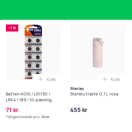
-7 %
408
e69aa0bb-93d8-58b5-926a-a2b79d04e71b
Kjøp
Kjøp
standsbånd - mage- og kjernetrening, yoga og hjemmegymnast
puter for Bose QC35 I/II, QC25, QC15, QC 2 AE 2, AE 2i, AE 2w,
Legg Batteri AG10 / LR1130 / LR54 / 189 
Legg Stanl
Stanley
Batteri AG10 / LR1130 /
Stanley trakte 0,7 l, rosa
LR54 / 189 / 10-pakning
PKcell
71 kr
455 kr
Tidligere laveste pris:
76 kr