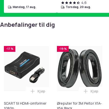
4,6
mandag, 17 aug.
torsdag, 20 aug.
Anbefalinger til dig
-17 %
-19 %
Kjøp
Kjøp
Legg SCART til HDMI-omformer 1080p i 
Legg Ørepu
SCART til HDMI-omformer
Øreputer for 3M Peltor X1A-
1080p
X5A Black