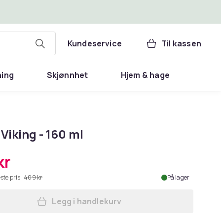
Kundeservice
Til kassen
ning
Skjønnhet
Hjem & hage
Viking - 160 ml
kr
ste pris:
409 kr
På lager
Legg i handlekurv
Legg Begre Viking - 160 ml i handlek