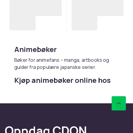
Animebøker
Bøker for animefans – manga, artbooks og
guider fra populære japanske serier.
Kjøp animebøker online hos
CDON
Hos CDON finner du animebøker – med rask
levering og trygt kjøp.
Oppdag CDON