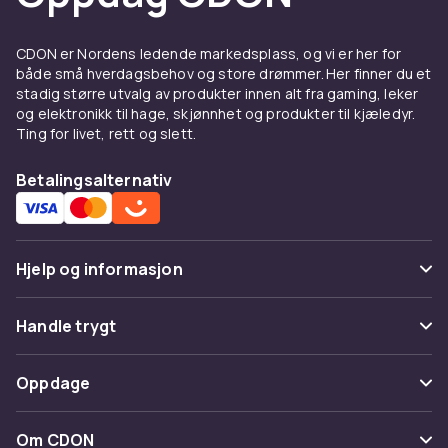
CDON er Nordens ledende markedsplass, og vi er her for
både små hverdagsbehov og store drømmer. Her finner du et
stadig større utvalg av produkter innen alt fra gaming, leker
og elektronikk til hage, skjønnhet og produkter til kjæledyr.
Ting for livet, rett og slett.
Betalingsalternativ
Hjelp og informasjon
Vanlige spørsmål
Handle trygt
Spor pakke
Betaling
Oppdage
Angre & returner her
Levering
Kategorier
Kontakt oss
Om CDON