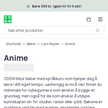
Hopp til hovedinnhold
Bare 399 kr. igjen til fri frakt!
Søk etter produkter
Startside
Bøker
Lars Kepler
Anime
Anime
CDON tilbyr bøker med språkkurs som hjelper deg å
lære i ditt eget tempo, uavhengig av nivå. Her finner du
materiale for nybegynnere som ønsker å bygge et
grunnlag, men også for de som ønsker å utdype
kunnskapen sin for studier, reiser eller jobb. Bøkene er
praktiske verktøy med øvelser, eksempler og klare