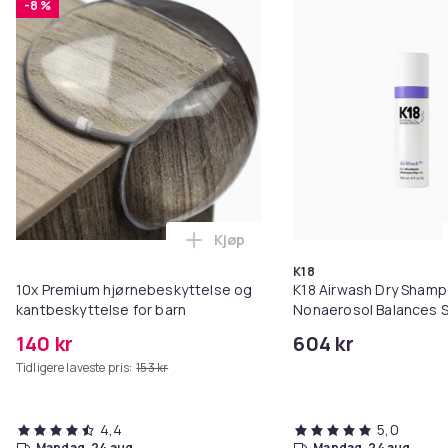
-8 %
Kjøp
Legg 10x Premium hjørnebeskytt
K18
10x Premium hjørnebeskyttelse og
K18 Airwash Dry Sham
kantbeskyttelse for barn
Nonaerosol Balances S
Controls Excess Oil
140 kr
604 kr
Tidligere laveste pris:
153 kr
4,4
5,0
mandag, 24 aug.
mandag, 24 aug.