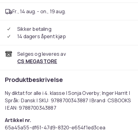
Fr., 14 aug. - on., 19 aug.
Sikker betaling
14 dagers åpent kjøp
Selges og leveres av
CS MEGASTORE
Produktbeskrivelse
Ny diktat for alle i 4. klasse | Sonja Overby; Inger Harrit |
Språk: Dansk | SKU: 9788700343887 | Brand: CSBOOKS
| EAN: 9788700343887
Artikkel nr.
65a45a55-df61-47d9-8320-e654f1ed3cea