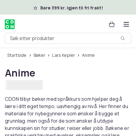
Hopp til hovedinnhold
Bare 399 kr. igjen til fri frakt!
Søk etter produkter
Startside
Bøker
Lars Kepler
Anime
Anime
CDON tilbyr bøker med språkkurs som hjelper deg å
lære i ditt eget tempo, uavhengig av nivå. Her finner du
materiale for nybegynnere som ønsker å bygge et
grunnlag, men også for de som ønsker å utdype
kunnskapen sin for studier, reiser eller jobb. Bøkene er
praktiske verktøy med øvelser, eksempler og klare