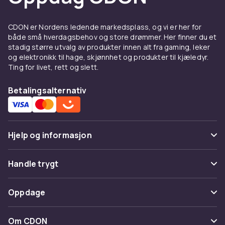
CDON er Nordens ledende markedsplass, og vi er her for
både små hverdagsbehov og store drømmer. Her finner du et
stadig større utvalg av produkter innen alt fra gaming, leker
og elektronikk til hage, skjønnhet og produkter til kjæledyr.
Ting for livet, rett og slett.
Betalingsalternativ
Hjelp og informasjon
Vanlige spørsmål
Handle trygt
Spor pakke
Betaling
Oppdage
Angre & returner her
Levering
Kategorier
Kontakt oss
Om CDON