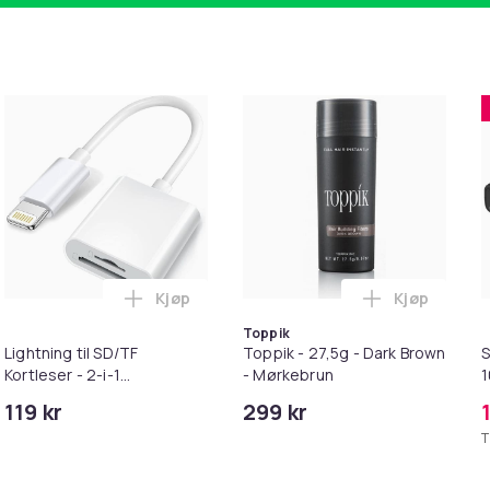
Kjøp
Kjøp
pter i handlekurven
irwash Dry Shampoo Nonaerosol Balances Scalp & Controls Exc
Legg Lightning til SD/TF Kortleser - 2-i-1
Legg Toppik
Toppik
Lightning til SD/TF
Toppik - 27,5g - Dark Brown
S
Kortleser - 2-i-1
- Mørkebrun
Minnekortadapter til
119 kr
299 kr
iPhone/iPad
T