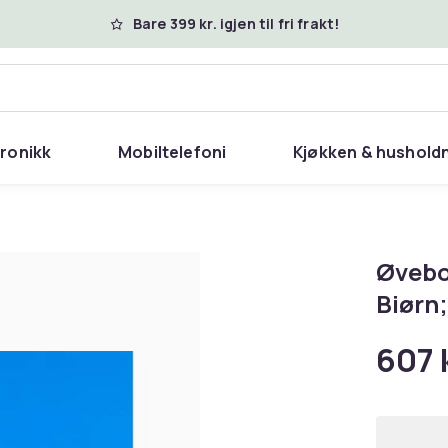
Bare 399 kr. igjen til fri frakt!
tronikk
Mobiltelefoni
Kjøkken & hushold
Øvebok
Biørn
607 