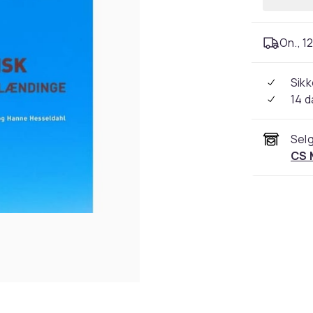
On., 12
Sikk
14 d
Selg
CS