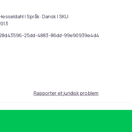
Hesseldahl | Språk: Dansk | SKU:
2013
28d43596-25dd-4883-86dd-99e90939e4d4
Rapporter et juridisk problem