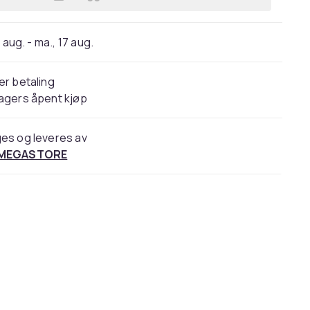
Legg Øvebok i dansk for utlendinger
 aug. - ma., 17 aug.
er betaling
agers åpent kjøp
es og leveres av
 MEGASTORE