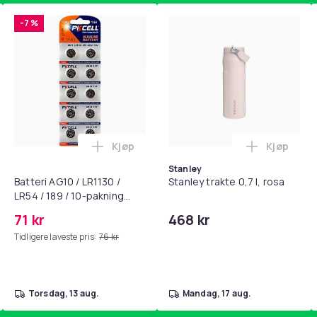
-7 %
Kjøp
Kjøp
standsbånd - mage- og kjernetrening, yoga og hjemmegymnast
puter for Bose QC35 I/II, QC25, QC15, QC 2 AE 2, AE 2i, AE 2w,
Legg Batteri AG10 / LR1130 / LR54 / 189 
Legg Stanl
Stanley
Batteri AG10 / LR1130 /
Stanley trakte 0,7 l, rosa
LR54 / 189 / 10-pakning
PKcell
71 kr
468 kr
Tidligere laveste pris:
76 kr
torsdag, 13 aug.
mandag, 17 aug.