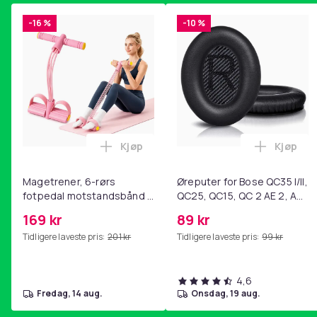
-16 %
-10 %
Kjøp
Kjøp
Legg Magetrener, 6-rørs fotpedal mot
Legg Øre
Magetrener, 6-rørs
Øreputer for Bose QC35 I/II,
fotpedal motstandsbånd -
QC25, QC15, QC 2 AE 2, AE
mage- og kjernetrening,
2i, AE 2w, SoundTrue,
169 kr
89 kr
yoga og
SoundLink Black
Tidligere laveste pris:
201 kr
Tidligere laveste pris:
99 kr
hjemmegymnastikk Pink
4,6
fredag, 14 aug.
onsdag, 19 aug.