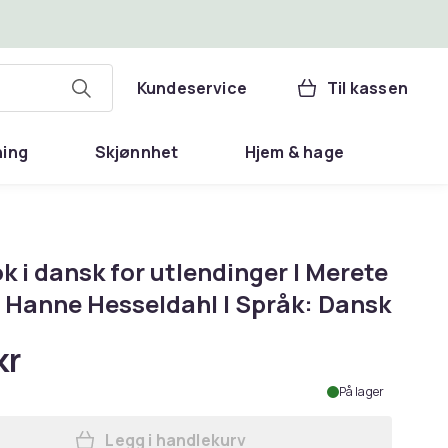
Kundeservice
Til kassen
ning
Skjønnhet
Hjem & hage
 i dansk for utlendinger | Merete
; Hanne Hesseldahl | Språk: Dansk
kr
På lager
Legg i handlekurv