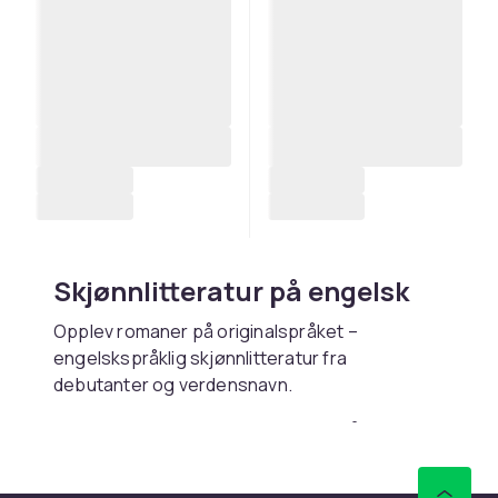
Skjønnlitteratur på engelsk
Opplev romaner på originalspråket –
engelskspråklig skjønnlitteratur fra
debutanter og verdensnavn.
Kjøp skjønnlitteratur på
engelsk online hos CDON