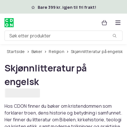
Hopp til hovedinnhold
Bare 399 kr. igjen til fri frakt!
Søk etter produkter
Startside
Bøker
Religion
Skjønnlitteratur på engelsk
Skjønnlitteratur på
engelsk
Hos CDON finner du bøker om kristendommen som
forklarer troen, dens historie og betydning i samfunnet.
Her finner du litteratur om Bibelen, kirkehistorie, teologi
og kristen etikk, samt moderne tolkninger og praktiske