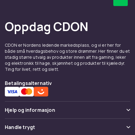
Hos CDON finner du skjønnlitteratur på
engelsk – med rask levering og trygt kjøp.
Oppdag CDON
CDON er Nordens ledende markedsplass, og vi er her for
både små hverdagsbehov og store drømmer. Her finner du et
stadig større utvalg av produkter innen alt fra gaming, leker
og elektronikk til hage, skjønnhet og produkter til kjæledyr.
Ting for livet, rett og slett.
Betalingsalternativ
Hjelp og informasjon
Vanlige spørsmål
Handle trygt