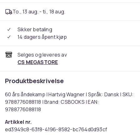
To., 13 aug. - ti., 18 aug.
Sikker betaling
14 dagers åpent kjøp
Selges og leveres av
CS MEGASTORE
Produktbeskrivelse
60 års åndekamp | Hartvig Wagner | Språk: Dansk | SKU:
9788776088118 | Brand: CSBOOKS | EAN:
9788776088118
Artikkel nr.
ed3949c8-63f8-4196-8582-bc764d0d93cf