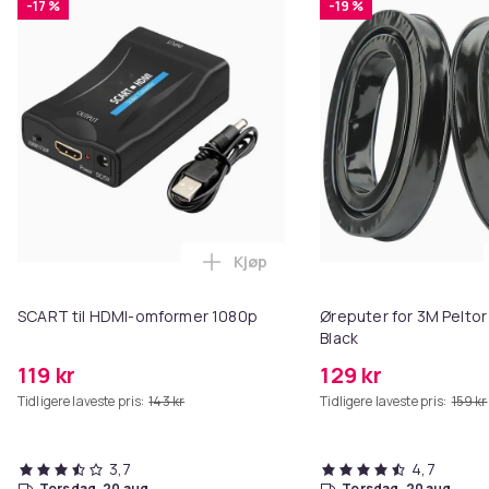
-17 %
-19 %
Kjøp
Legg SCART til HDMI-omformer 1
SCART til HDMI-omformer 1080p
Øreputer for 3M Peltor
Black
119 kr
129 kr
Tidligere laveste pris:
143 kr
Tidligere laveste pris:
159 kr
3,7
4,7
torsdag, 20 aug.
torsdag, 20 aug.