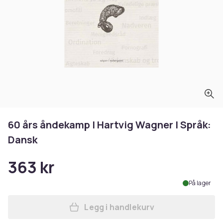
60 års åndekamp | Hartvig Wagner | Språk:
Dansk
363 kr
På lager
Legg i handlekurv
Legg 60 års åndekamp | Hart