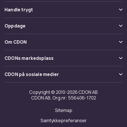
Vanlige spørsmål
Handle trygt
Spor pakke
Betaling
Oppdage
Angre & returner her
Levering
Kategorier
Kontakt oss
Om CDON
Vilkår & policy
Varemerker
Om oss
Tilbakekallinger
CDONs markedsplass
Guider
Kundeanmeldelser
Merchant Help Center
CDON på sosiale medier
Jobbe på CDON
Investor relations
Copyright © 2010-2026 CDON AB
CDON AB, Org.nr: 556406-1702
Tilgjengelighet
Sitemap
Samtykkepreferanser