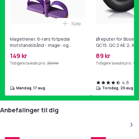
Kjøp
Legg Magetrener, 6-rørs fotp
Magetrener, 6-rørs fotpedal
Øreputer for Bose QC
motstandsbånd - mage- og
QC15, QC 2 AE 2, AE 
kjernetrening, yoga og
SoundTrue, SoundLin
149 kr
89 kr
hjemmegymnastikk Purple
Tidligere laveste pris:
209 kr
Tidligere laveste pris:
99 
4,6
mandag, 17 aug.
torsdag, 20 aug.
Anbefalinger til dig