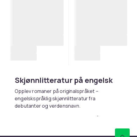
Skjønnlitteratur på engelsk
Opplev romaner på originalspråket –
engelskspråklig skjønnlitteratur fra
debutanter og verdensnavn.
Kjøp skjønnlitteratur på
engelsk online hos CDON