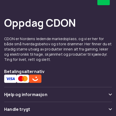
Hos CDON finner du skjønnlitteratur på
engelsk – med rask levering og trygt kjøp.
Oppdag CDON
CDON er Nordens ledende markedsplass, og vi er her for
både små hverdagsbehov og store drømmer. Her finner du et
stadig større utvalg av produkter innen alt fra gaming, leker
og elektronikk til hage, skjønnhet og produkter til kjæledyr.
Ting for livet, rett og slett.
Betalingsalternativ
Hjelp og informasjon
Vanlige spørsmål
Handle trygt