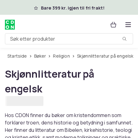
Hopp til hovedinnhold
Bare 399 kr. igjen til fri frakt!
Søk etter produkter
Startside
Bøker
Religion
Skjønnlitteratur på engelsk
Skjønnlitteratur på
engelsk
Hos CDON finner du bøker om kristendommen som
forklarer troen, dens historie og betydning i samfunnet.
Her finner du litteratur om Bibelen, kirkehistorie, teologi
og kristen etikk, samt moderne tolkninger og praktiske