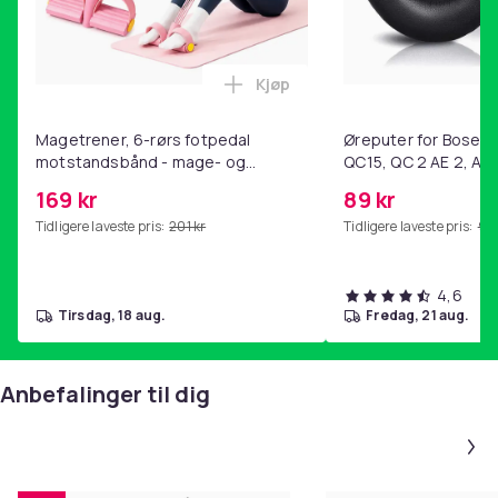
Kjøp
Legg Magetrener, 6-rørs fotp
Magetrener, 6-rørs fotpedal
Øreputer for Bose QC
motstandsbånd - mage- og
QC15, QC 2 AE 2, AE 
kjernetrening, yoga og
SoundTrue, SoundLin
169 kr
89 kr
hjemmegymnastikk Pink
Tidligere laveste pris:
201 kr
Tidligere laveste pris:
99 
4,6
tirsdag, 18 aug.
fredag, 21 aug.
Anbefalinger til dig