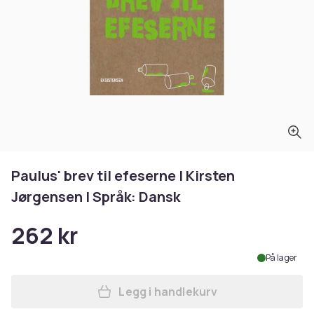
Paulus' brev til efeserne | Kirsten
Jørgensen | Språk: Dansk
262 kr
På lager
Legg i handlekurv
Legg Paulus' brev til efeser