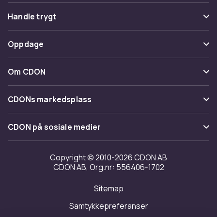
Vanlige spørsmål
Handle trygt
Spor pakke
Betaling
Oppdage
Angre & returner her
Levering
Kategorier
Kontakt oss
Om CDON
Vilkår & policy
Varemerker
Om oss
Tilbakekallinger
CDONs markedsplass
Guider
Kundeanmeldelser
Merchant Help Center
CDON på sosiale medier
Jobbe på CDON
Investor relations
Copyright © 2010-2026 CDON AB
CDON AB, Org.nr: 556406-1702
Tilgjengelighet
Sitemap
Samtykkepreferanser