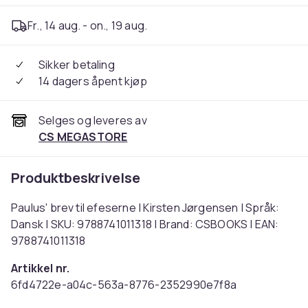
Fr., 14 aug. - on., 19 aug.
Sikker betaling
14 dagers åpent kjøp
Selges og leveres av
CS MEGASTORE
Produktbeskrivelse
Paulus' brev til efeserne | Kirsten Jørgensen | Språk:
Dansk | SKU: 9788741011318 | Brand: CSBOOKS | EAN:
9788741011318
Artikkel nr.
6fd4722e-a04c-563a-8776-2352990e7f8a