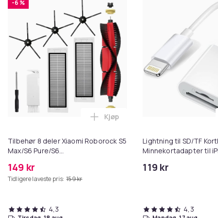
-6 %
Kjøp
Legg Tilbehør 8 deler Xiaomi R
Tilbehør 8 deler Xiaomi Roborock S5
Lightning til SD/TF Kort
Max/S6 Pure/S6
Minnekortadapter til i
MAXV/S50/S51/S55/S5/S60/S65/S6
149 kr
119 kr
Tidligere laveste pris:
159 kr
4,3
4,3
tirsdag, 18 aug.
mandag, 17 aug.