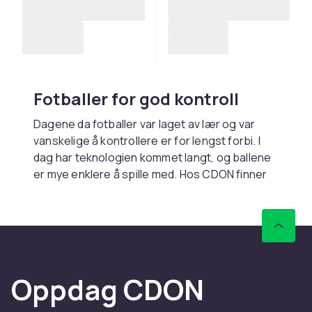
Fotballer for god kontroll
Dagene da fotballer var laget av lær og var
vanskelige å kontrollere er for lengst forbi. I
dag har teknologien kommet langt, og ballene
er mye enklere å spille med. Hos CDON finner
du velproduserte baller som gir et utmerket
grunnlag for en fremtidig fotballkarriere.
Velg riktig størrelse på ballen
Når du skal spille fotball, er det viktig at
Oppdag CDON
størrelsen på ballen er tilpasset personen
som skal spille med den. De minste barna bør