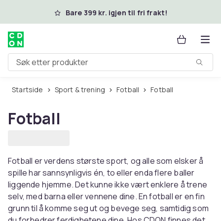
Hopp til hovedinnhold
Bare 399 kr. igjen til fri frakt!
Søk etter produkter
Startside
Sport & trening
Fotball
Fotball
Fotball
Fotball er verdens største sport, og alle som elsker å
spille har sannsynligvis én, to eller enda flere baller
liggende hjemme. Det kunne ikke vært enklere å trene
selv, med barna eller vennene dine. En fotball er en fin
grunn til å komme seg ut og bevege seg, samtidig som
du forbedrer ferdighetene dine. Hos CDON finnes det