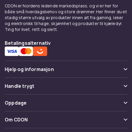
Sminkefjernservietter og
CDON er Nordens ledende markedsplass, og vi er her for
pads
både små hverdagsbehov og store drømmer. Her finner du et
stadig større utvalg av produkter innen alt fra gaming, leker
Sminkefjernservietter og gjenbrukbare pads
og elektronikk til hage, skjønnhet og produkter til kjæledyr.
er praktiske løsninger for rensing på farten.
Ting for livet, rett og slett.
Engangsservietter er enkle å ha i vesken,
Betalingsalternativ
mens vaskbare mikrofiberpads er det
miljøvennlige alternativet. For
øyensminke
anbefales spesialtilpassede
øyensminkefjernere som er ekstra
Hjelp og informasjon
skånsomme mot det sensitive øyeområdet.
Velg riktig produkt for din
Vanlige spørsmål
Handle trygt
hudtype
Spor pakke
Betaling
Oppdage
Sensitiv hud trives best med parfymefrie og
Angre & returner her
alkoholfrie formler som micellarvann. Tørr hud
Levering
Kategorier
har nytte av renseoljer og balsam som tilfører
Kontakt oss
Om CDON
Vilkår & policy
fuktighet mens de renser. Fet og kombinert
Varemerker