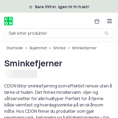
Hopp til hovedinnhold
Bare 399 kr. igjen til fri frakt!
Søk etter produkter
Startside
Skjønnhet
Sminke
Sminkefjerner
Sminkefjerner
CDON tilbyr sminkefjerning som effektivt renser uten å
tørke ut huden. Det finnes micellarvann, oljer og
våtservietter for alle hudtyper. Perfekt for å fjerne
både vannfast og hverdagssminke på en skånsom
måte. Hos CDON finner du produkter som gjør
rensingen rask, behagelig og fuktighetsgivende – for