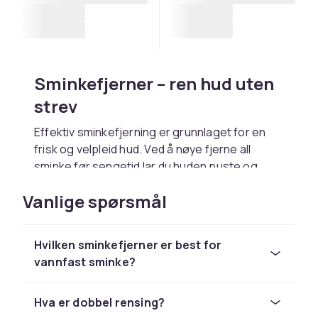
Sminkefjerner – ren hud uten
strev
Effektiv sminkefjerning er grunnlaget for en
frisk og velpleid hud. Ved å nøye fjerne all
sminke før sengetid lar du huden puste og
restituere seg gjennom natten. Hos CDON
Vanlige spørsmål
finner du et bredt sortiment av
sminkefjerningsprodukter – fra milde
micellarvann til kraftfulle renseolje. Alle
Hvilken sminkefjerner er best for
bestillinger leveres raskt og trygt med sikker
vannfast sminke?
betaling.
Micellarvann for rask rensing
Hva er dobbel rensing?