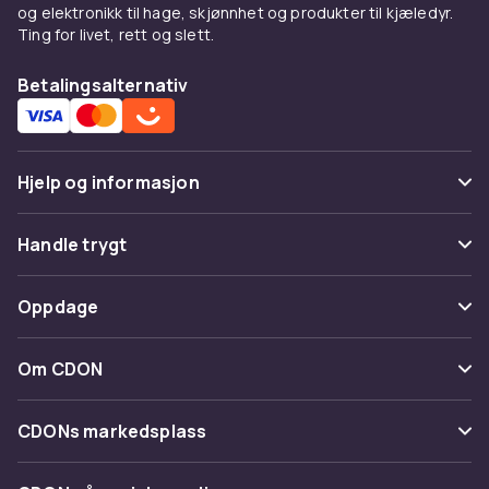
og elektronikk til hage, skjønnhet og produkter til kjæledyr.
Ting for livet, rett og slett.
Betalingsalternativ
Hjelp og informasjon
Vanlige spørsmål
Handle trygt
Spor pakke
Betaling
Oppdage
Angre & returner her
Levering
Kategorier
Kontakt oss
Om CDON
Vilkår & policy
Varemerker
Om oss
Tilbakekallinger
CDONs markedsplass
Guider
Kundeanmeldelser
Merchant Help Center