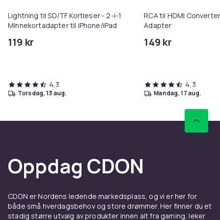
Lightning til SD/TF Kortleser - 2-i-1
RCA til HDMI Converter
Minnekortadapter til iPhone/iPad
Adapter
119 kr
149 kr
4,3
4,3
torsdag, 13 aug.
mandag, 17 aug.
Oppdag CDON
CDON er Nordens ledende markedsplass, og vi er her for
både små hverdagsbehov og store drømmer. Her finner du et
stadig større utvalg av produkter innen alt fra gaming, leker