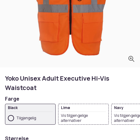
Yoko Unisex Adult Executive Hi-Vis
Waistcoat
Farge
Black
Lime
Navy
Vis tilgjengelige
Vis tilgjengelig
Tilgjengelig
alternativer
alternativer
Størrelse