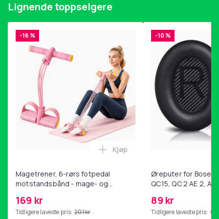
Lignende toppselgere
Artikkel nr.
8a8b78ea-cc1f-5c6b-88c5-8d0c7e37ffef
-16 %
-10 %
Produktsikkerhetsinformasjon
Kjøp
Legg Magetrener, 6-rørs fotp
Magetrener, 6-rørs fotpedal
Øreputer for Bose QC
motstandsbånd - mage- og
QC15, QC 2 AE 2, AE 
kjernetrening, yoga og
SoundTrue, SoundLin
169 kr
89 kr
hjemmegymnastikk Pink
Tidligere laveste pris:
201 kr
Tidligere laveste pris:
99 