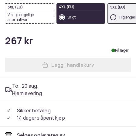
4XL (EU)
3XL (EU)
5XL (EU)
Vis tilgjengelige
Valgt
Tilgjengel
alternativer
267 kr
På lager
Legg i handlekurv
Legg Yoko Unisex Adult Exec
To., 20 aug.
Hjemlevering
Sikker betaling
14 dagers åpent kjøp
Selges og leveres av