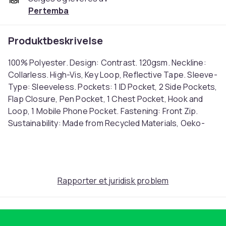
Pertemba
Produktbeskrivelse
100% Polyester. Design: Contrast. 120gsm. Neckline:
Collarless. High-Vis, Key Loop, Reflective Tape. Sleeve-
Type: Sleeveless. Pockets: 1 ID Pocket, 2 Side Pockets,
Flap Closure, Pen Pocket, 1 Chest Pocket, Hook and
Loop, 1 Mobile Phone Pocket. Fastening: Front Zip.
Sustainability: Made from Recycled Materials, Oeko-
Tex Standard 100 Certified, REACH, Sedex. Suitable for:
Printing. S: 38 in. M: 42 in. L: 46 in. XL: 50 in. XXL: 54 in.
3XL: 56 in. 4XL: 58 in. 5XL: 60 in. Ref: UTRW9593
Farge
Rapporter et juridisk problem
Orange
Størrelse
4XL (EU)