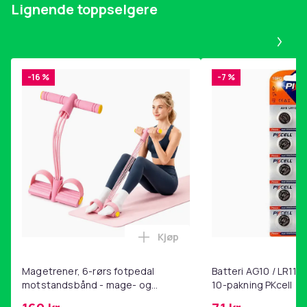
Lignende toppselgere
Artikkel nr.
876d498e-2af5-5f4b-ba1e-80e25b2a9c8c
Pa
Produktsikkerhetsinformasjon
-16 %
-7 %
Kjøp
Legg Magetrener, 6-rørs fotp
Magetrener, 6-rørs fotpedal
Batteri AG10 / LR1130
motstandsbånd - mage- og
10-pakning PKcell
kjernetrening, yoga og