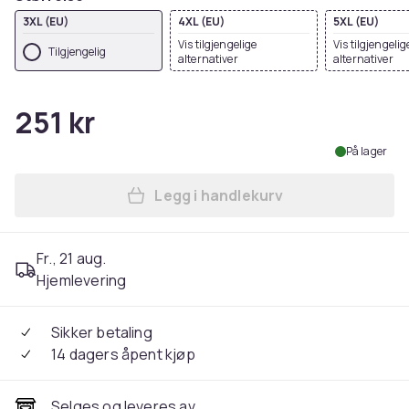
3XL (EU)
4XL (EU)
5XL (EU)
Vis tilgjengelige
Vis tilgjengelig
Tilgjengelig
alternativer
alternativer
251 kr
På lager
Legg i handlekurv
Legg Yoko Unisex Adult Exec
Fr., 21 aug.
Hjemlevering
Sikker betaling
14 dagers åpent kjøp
Selges og leveres av