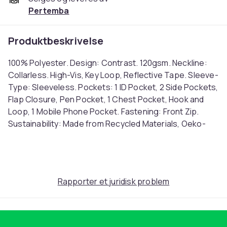
Pertemba
Produktbeskrivelse
100% Polyester. Design: Contrast. 120gsm. Neckline:
Collarless. High-Vis, Key Loop, Reflective Tape. Sleeve-
Type: Sleeveless. Pockets: 1 ID Pocket, 2 Side Pockets,
Flap Closure, Pen Pocket, 1 Chest Pocket, Hook and
Loop, 1 Mobile Phone Pocket. Fastening: Front Zip.
Sustainability: Made from Recycled Materials, Oeko-
Tex Standard 100 Certified, REACH, Sedex. Suitable for:
Printing. S: 38 in. M: 42 in. L: 46 in. XL: 50 in. XXL: 54 in.
3XL: 56 in. 4XL: 58 in. 5XL: 60 in. Ref: UTRW9593
Farge
Rapporter et juridisk problem
Yellow/Royal Blue
Størrelse
M (EU)