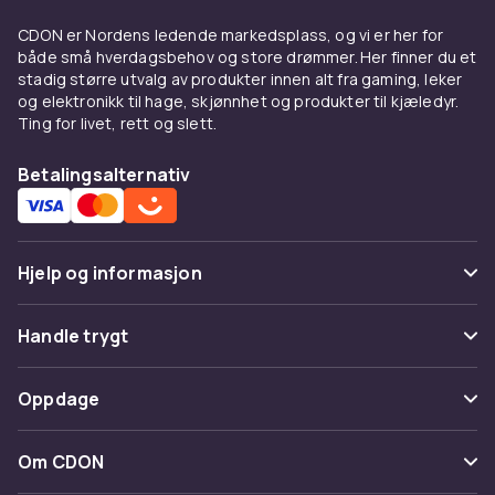
CDON er Nordens ledende markedsplass, og vi er her for
både små hverdagsbehov og store drømmer. Her finner du et
stadig større utvalg av produkter innen alt fra gaming, leker
og elektronikk til hage, skjønnhet og produkter til kjæledyr.
Ting for livet, rett og slett.
Betalingsalternativ
Hjelp og informasjon
Vanlige spørsmål
Handle trygt
Spor pakke
Betaling
Oppdage
Angre & returner her
Levering
Kategorier
Kontakt oss
Om CDON
Vilkår & policy