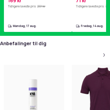
169 kr
71 kr
hjemmegymnastikk Pink
Tidligere laveste pris:
201 kr
Tidligere laveste pris:
76 
mandag, 17 aug.
fredag, 14 aug.
Anbefalinger til dig