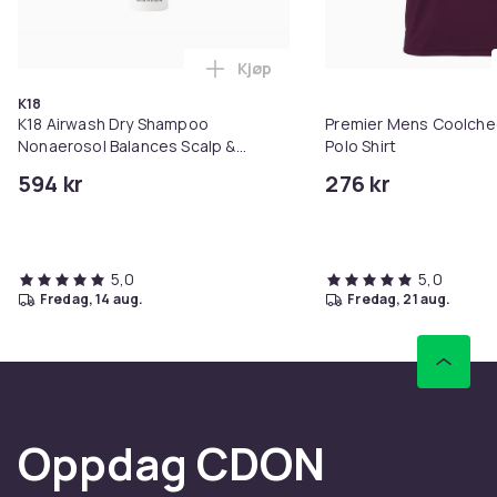
Kjøp
Legg K18 Airwash Dry Shampoo No
K18
K18 Airwash Dry Shampoo
Premier Mens Coolche
Nonaerosol Balances Scalp &
Polo Shirt
Controls Excess Oil
594 kr
276 kr
5,0
5,0
fredag, 14 aug.
fredag, 21 aug.
Oppdag CDON