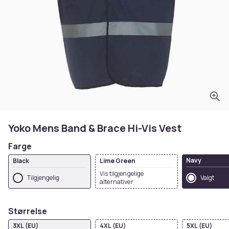
Yoko Mens Band & Brace Hi-Vis Vest
Farge
Navy
Black
Lime Green
Vis tilgjengelige
Tilgjengelig
Valgt
alternativer
Størrelse
3XL (EU)
4XL (EU)
5XL (EU)