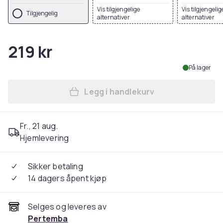
Vis tilgjengelige
Vis tilgjengelig
Tilgjengelig
alternativer
alternativer
219 kr
På lager
Legg i handlekurv
Legg Yoko Mens Band & Brac
Fr., 21 aug.
Hjemlevering
Sikker betaling
14 dagers åpent kjøp
Selges og leveres av
Pertemba