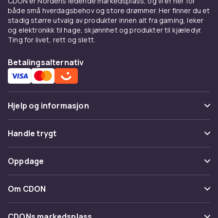
CDON er Nordens ledende markedsplass, og vi er her for
både små hverdagsbehov og store drømmer. Her finner du et
stadig større utvalg av produkter innen alt fra gaming, leker
og elektronikk til hage, skjønnhet og produkter til kjæledyr.
Ting for livet, rett og slett.
Betalingsalternativ
Hjelp og informasjon
Vanlige spørsmål
Handle trygt
Spor pakke
Betaling
Oppdage
Angre & returner her
Levering
Kategorier
Kontakt oss
Om CDON
Vilkår & policy
Varemerker
Om oss
Tilbakekallinger
CDONs markedsplass