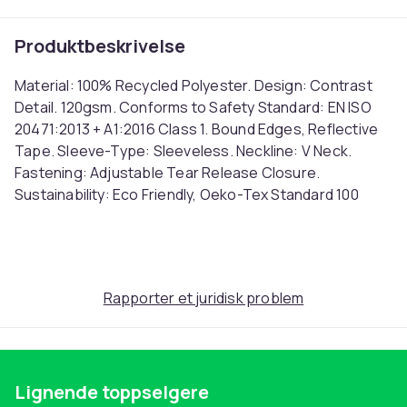
Produktbeskrivelse
Material: 100% Recycled Polyester. Design: Contrast
Detail. 120gsm. Conforms to Safety Standard: EN ISO
20471:2013 + A1:2016 Class 1. Bound Edges, Reflective
Tape. Sleeve-Type: Sleeveless. Neckline: V Neck.
Fastening: Adjustable Tear Release Closure.
Sustainability: Eco Friendly, Oeko-Tex Standard 100
Certified, REACH, Sedex. Ref: UTPC6675
Farge
Navy
Rapporter et juridisk problem
Størrelse
XL (EU)
Artikkel nr.
947ce9b6-2495-451a-a221-dc70bb2f35ae
Lignende toppselgere
Produktsikkerhetsinformasjon