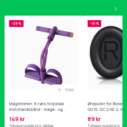
Pa
-29 %
-10 %
Kjøp
Legg Magetrener, 6-rørs fotp
Magetrener, 6-rørs fotpedal
Øreputer for Bose QC
motstandsbånd - mage- og
QC15, QC 2 AE 2, AE 
kjernetrening, yoga og
SoundTrue, SoundLin
149 kr
89 kr
hjemmegymnastikk Purple
Tidligere laveste pris:
209 kr
Tidligere laveste pris:
99 