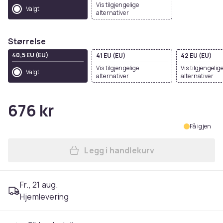
Vis tilgjengelige
Valgt
alternativer
Størrelse
40,5 EU (EU)
41 EU (EU)
42 EU (EU)
Vis tilgjengelige
Vis tilgjengelig
Valgt
alternativer
alternativer
676 kr
Få igjen
Legg i handlekurv
Legg XY London Womens/Lad
Fr., 21 aug.
Hjemlevering