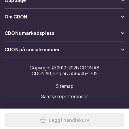
Oppdage
Angre & returner her
Levering
Kategorier
Kontakt oss
Om CDON
Vilkår & policy
Varemerker
Om oss
Tilbakekallinger
CDONs markedsplass
Guider
Kundeanmeldelser
Merchant Help Center
CDON på sosiale medier
Jobbe på CDON
Investor relations
Copyright © 2010-2026 CDON AB
CDON AB, Org.nr: 556406-1702
Tilgjengelighet
Sitemap
Samtykkepreferanser
Legg i handlekurv
Legg XY London Womens/Lad