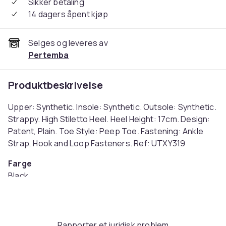
Sikker betaling
14 dagers åpent kjøp
Selges og leveres av
Pertemba
Produktbeskrivelse
Upper: Synthetic. Insole: Synthetic. Outsole: Synthetic.
Strappy. High Stiletto Heel. Heel Height: 17cm. Design:
Patent, Plain. Toe Style: Peep Toe. Fastening: Ankle
Strap, Hook and Loop Fasteners. Ref: UTXY319
Farge
Black
Størrelse
40,5 EU (EU)
Artikkel nr.
Rapporter et juridisk problem