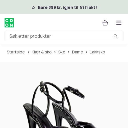
Hopp til hovedinnhold
Bare 399 kr. igjen til fri frakt!
Søk etter produkter
Startside
Klær & sko
Sko
Dame
Lakksko