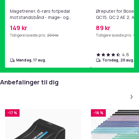
Magetrener, 6-rørs fotpedal
Øreputer for Bose QC
motstandsbånd - mage- og
QC15, QC 2 AE 2, AE 
kjernetrening, yoga og
SoundTrue, SoundLin
149 kr
89 kr
hjemmegymnastikk Purple
Tidligere laveste pris:
209 kr
Tidligere laveste pris:
99 
4,6
mandag, 17 aug.
torsdag, 20 aug.
Anbefalinger til dig
-17 %
-16 %