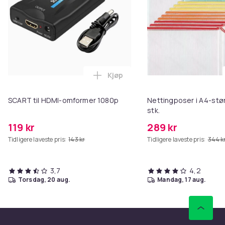
Kjøp
Legg SCART til HDMI-omformer 1
SCART til HDMI-omformer 1080p
Nettingposer i A4-stør
stk.
119 kr
289 kr
Tidligere laveste pris:
143 kr
Tidligere laveste pris:
344 k
3,7
4,2
torsdag, 20 aug.
mandag, 17 aug.