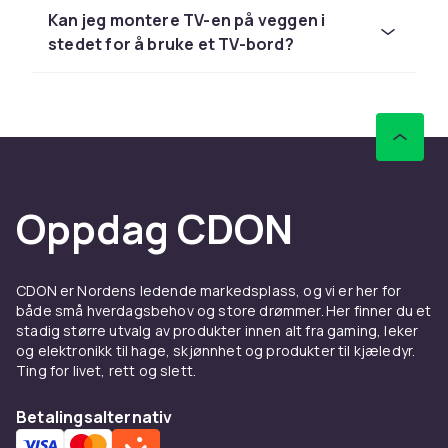
Kan jeg montere TV-en på veggen i
Oppbevaring og orden
stedet for å bruke et TV-bord?
En av de viktigste funksjonene til et
mediamøbel er oppbevaring. Med
spillkonsoller, strømmebokser,
høyttaleranlegg og kabler er det lett at det blir
rotete rundt TV-en. Et mediamøbel med
lukkede skap, skuffer og hyller gjør det lett å
holde det hele ryddig.
Oppdag CDON
Mange mediamøbler har hull eller kanaler for
kabelføring, slik at kabler kan skjules og
rommet ser ryddigere ut. Dette er en detalj
CDON er Nordens ledende markedsplass, og vi er her for
både små hverdagsbehov og store drømmer. Her finner du et
som utgjør stor forskjell på det visuelle
stadig større utvalg av produkter innen alt fra gaming, leker
uttrykket i rommet.
og elektronikk til hage, skjønnhet og produkter til kjæledyr.
Ting for livet, rett og slett.
Stil og materialer
Betalingsalternativ
Mediamøbler er tilgjengelige i et bredt spekter
av stiler og materialer. Lyst tre som eik eller