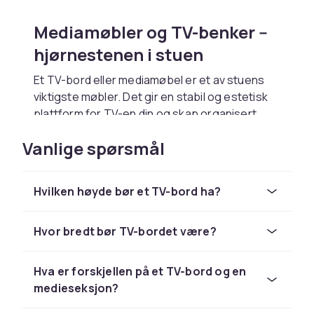
Mediamøbler og TV-benker --
hjørnestenen i stuen
Et TV-bord eller mediamøbel er et av stuens
viktigste møbler. Det gir en stabil og estetisk
plattform for TV-en din og skap organisert
oppbevaring for alt av elektronikk, kabler og
Vanlige spørsmål
underholdningsmateriell. Et godt mediamøbel
setter standarden for resten av stuerommets
interiør.
Hvilken høyde bør et TV-bord ha?
Mediamøbler finnes i mange varianter: enkle
og minimalistiske TV-bord, store
Hvor bredt bør TV-bordet være?
medieseksjoner med skap og hyller, og
flytende løsninger som monteres direkte på
veggen. Valg av modell avhenger av TV-
Hva er forskjellen på et TV-bord og en
størrelse, romstørrelse og
medieseksjon?
oppbevaringsbehov.