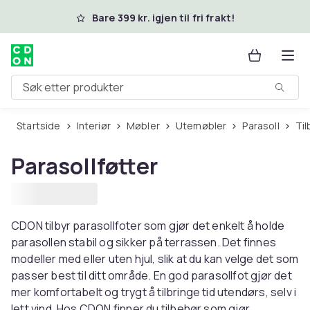
Hopp til hovedinnhold
Bare 399 kr. igjen til fri frakt!
Søk etter produkter
Startside
Interiør
Møbler
Utemøbler
Parasoll
T
Parasollføtter
CDON tilbyr parasollfoter som gjør det enkelt å holde
parasollen stabil og sikker på terrassen. Det finnes
modeller med eller uten hjul, slik at du kan velge det som
passer best til ditt område. En god parasollfot gjør det
mer komfortabelt og trygt å tilbringe tid utendørs, selv i
lett vind. Hos CDON finner du tilbehør som gjør