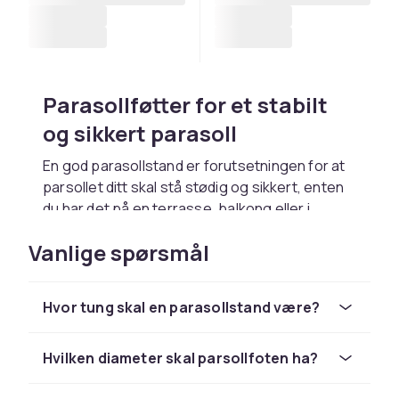
Parasollføtter for et stabilt
og sikkert parasoll
En god parasollstand er forutsetningen for at
parsollet ditt skal stå stødig og sikkert, enten
du har det på en terrasse, balkong eller i
hagen. Uten en tilstrekkelig tung og stabil fot
Vanlige spørsmål
risikerer parsollet å velte i vind og forårsake
skade. Hos CDON finner du parasollføtter i en
rekke størrelser, materialer og design.
Hvor tung skal en parasollstand være?
Slik velger du riktig parasollstand
Hvilken diameter skal parsollfoten ha?
Den viktigste faktoren ved valg av
parasollstand er vekten. Som