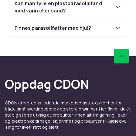
tommelfingerregel bør standen veie minst en
Kan man fylle en plastparasollstand
tredjedel av parasollskjermens areal i
med vann eller sand?
kvadratcentimeter, men en tyngre stand gir
alltid mer stabilitet. Til et parasoll med 3 meters
Finnes parasollføtter med hjul?
diameter anbefales en stand på minst 25 til 35
kg. På steder som er utsatt for vind bør du
velge en enda tyngre modell.
Sjekk også at parasollstandens rør eller hylse
passer til parasollstangens diameter.
Standarddiameteren er vanligvis 38 til 48 mm,
men det finnes varianter for både tynnere og
Oppdag CDON
tykkere stenger.
Materialer og design
CDON er Nordens ledende markedsplass, og vi er her for
Parasollføtter lages i en rekke materialer.
både små hverdagsbehov og store drømmer. Her finner du et
stadig større utvalg av produkter innen alt fra gaming, leker
Støpejern er det klassiske valget og gir høy
og elektronikk til hage, skjønnhet og produkter til kjæledyr.
vekt på lite areal. Plastføtter som kan fylles
Ting for livet, rett og slett.
med sand eller vann er lettere å transportere.