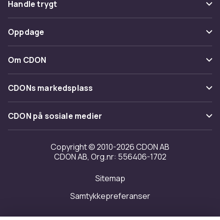
Handle trygt
Spor pakke
Betaling
Oppdage
Angre & returner her
Levering
Kategorier
Kontakt oss
Om CDON
Vilkår & policy
Varemerker
Om oss
Tilbakekallinger
CDONs markedsplass
Guider
Kundeanmeldelser
Merchant Help Center
CDON på sosiale medier
Jobbe på CDON
Investor relations
Copyright © 2010-2026 CDON AB
CDON AB, Org.nr: 556406-1702
Tilgjengelighet
Sitemap
Samtykkepreferanser