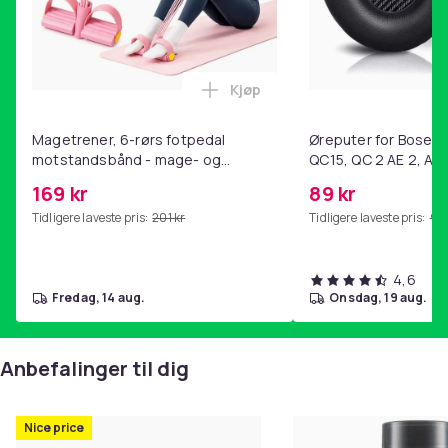
11060
Artikkel nr.
735149d8-e67a-4822-b5d7-b51168040ce3
Kjøp
Produktsikkerhetsinformasjon
Legg Magetrener, 6-rørs fotp
Magetrener, 6-rørs fotpedal
Øreputer for Bose QC
motstandsbånd - mage- og
QC15, QC 2 AE 2, AE 
kjernetrening, yoga og
SoundTrue, SoundLin
169 kr
89 kr
hjemmegymnastikk Pink
Tidligere laveste pris:
201 kr
Tidligere laveste pris:
99 
4,6
fredag, 14 aug.
onsdag, 19 aug.
Anbefalinger til dig
Nice price