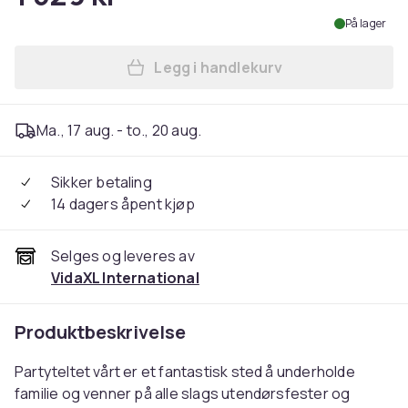
På lager
Legg i handlekurv
Legg vidaXL Markise Hvit 3,5
Ma., 17 aug. - to., 20 aug.
Sikker betaling
14 dagers åpent kjøp
Selges og leveres av
VidaXL International
Produktbeskrivelse
Partyteltet vårt er et fantastisk sted å underholde
familie og venner på alle slags utendørsfester og