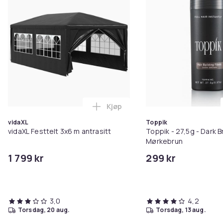
Kjøp
Legg vidaXL Festtelt 3x6 m antr
vidaXL
Toppik
vidaXL Festtelt 3x6 m antrasitt
Toppik - 27,5g - Dark B
Mørkebrun
1 799 kr
299 kr
3,0
4,2
torsdag, 20 aug.
torsdag, 13 aug.