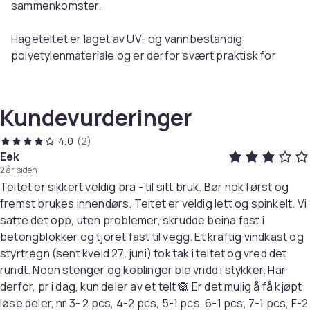
sammenkomster.
Hageteltet er laget av UV- og vannbestandig
polyetylenmateriale og er derfor svært praktisk for
utendørs bruk. Rammen er produsert av rustbestandig
stål, noe som gjør utendørstaket stabilt og slitesterkt.
Partyteltet har sidepaneler, hvert med dekorative
Kundevurderinger
vinduer, og ett dørpanel med glidelås for enkel inngang.
Hagepaviljongen er enkel å montere.
4,0
(2)
Eek
2 år siden
MERK: Dette produktet skal ALDRI brukes i dårlig vær,
Teltet er sikkert veldig bra - til sitt bruk. Bør nok først og
for eksempel sterk vind, kraftig regn, snø, storm osv.
fremst brukes innendørs. Teltet er veldig lett og spinkelt. Vi
Merk: Dette produktet er ikke egnet for bruk som
satte det opp, uten problemer, skrudde beina fast i
carport.
betongblokker og tjoret fast til vegg. Et kraftig vindkast og
Farge: hvit
styrtregn (sent kveld 27. juni) tok tak i teltet og vred det
Materialer: 90 g/m² PE (100% polyetylen), stål
rundt. Noen stenger og koblinger ble vridd i stykker. Har
Mål: 4 x 4 x 2,75 m (L x B x H)
derfor, pr i dag, kun deler av et telt 🙈 Er det mulig å få kjøpt
Høyde takfot: 2 m
løse deler, nr 3- 2 pcs, 4-2 pcs, 5-1 pcs, 6-1 pcs, 7-1 pcs, F-2