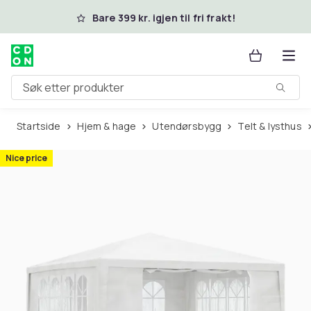
Hopp til hovedinnhold
Bare 399 kr. igjen til fri frakt!
Søk etter produkter
Startside
Hjem & hage
Utendørsbygg
Telt & lysthus
Nice price