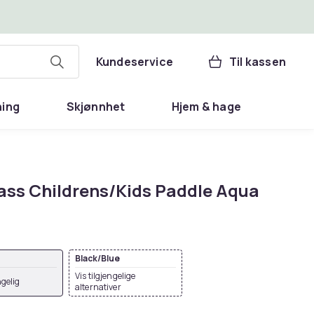
Kundeservice
Til kassen
ning
Skjønnhet
Hjem & hage
ass Childrens/Kids Paddle Aqua
Black/Blue
Vis tilgjengelige
ngelig
alternativer