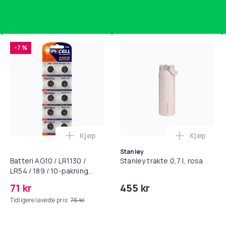
-7 %
Kjøp
Kjøp
standsbånd - mage- og kjernetrening, yoga og hjemmegymnast
puter for Bose QC35 I/II, QC25, QC15, QC 2 AE 2, AE 2i, AE 2w,
Legg Batteri AG10 / LR1130 / LR54 / 189 
Legg Stanl
Stanley
Batteri AG10 / LR1130 /
Stanley trakte 0,7 l, rosa
LR54 / 189 / 10-pakning
PKcell
71 kr
455 kr
Tidligere laveste pris:
76 kr