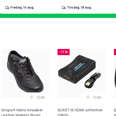
fredag, 14 aug.
tirsdag, 18 aug.
-17 %
Kjøp
Kjøp
gree Tshirt i handlekurven
 Of The Loom Mens Iconic T-Shirt i handlekurven
Legg Grisport Mens Airwalker Leather Wal
Legg SCART 
Grisport Mens Airwalker
SCART til HDMI-omformer
Ø
Leather Walking Shoes
1080p
X