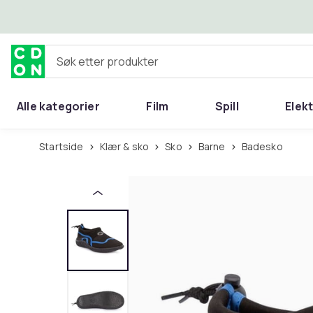
Hopp til hovedinnhold
Søk etter produkter
Alle kategorier
Film
Spill
Elek
Startside
Klær & sko
Sko
Barne
Badesko