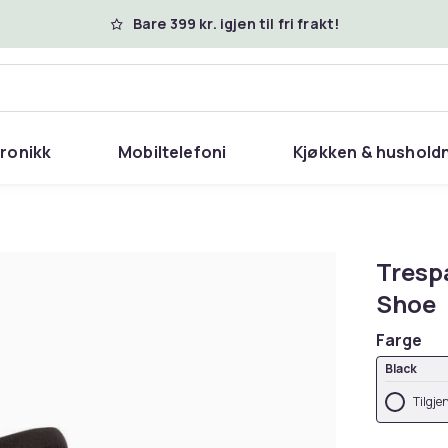
Bare 399 kr. igjen til fri frakt!
tronikk
Mobiltelefoni
Kjøkken & hushold
Tresp
Shoe
Farge
Black
Tilgje