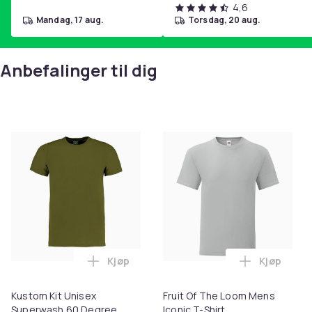
4,6
mandag, 17 aug.
torsdag, 20 aug.
Anbefalinger til dig
Kjøp
Kjøp
Legg Kustom Kit Unisex Superwash 60 De
Legg Fruit
Kustom Kit Unisex
Fruit Of The Loom Mens
Superwash 60 Degree
Iconic T-Shirt