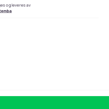
es og leveres av
temba