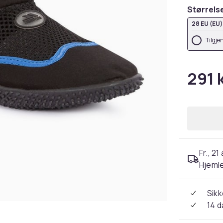
Størrels
28 EU (EU)
Tilgje
291 
Fr., 21
Hjeml
Sikk
14 d