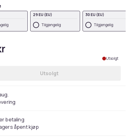
e
29 EU (EU)
30 EU (EU)
ngelig
Tilgjengelig
Tilgjengelig
kr
Utsolgt
Utsolgt
 aug.
evering
er betaling
agers åpent kjøp