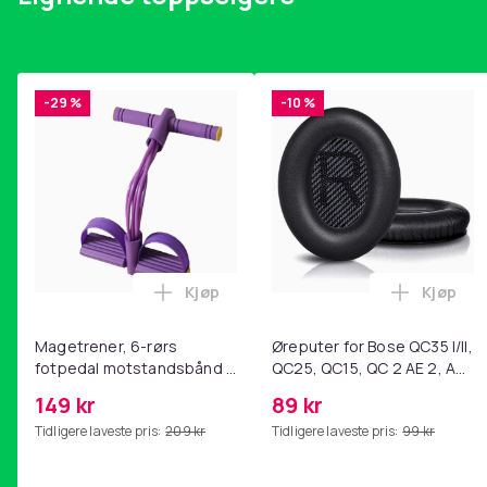
-29 %
-10 %
Kjøp
Kjøp
Legg Magetrener, 6-rørs fotpedal mot
Legg Øre
Magetrener, 6-rørs
Øreputer for Bose QC35 I/II,
fotpedal motstandsbånd -
QC25, QC15, QC 2 AE 2, AE
mage- og kjernetrening,
2i, AE 2w, SoundTrue,
149 kr
89 kr
yoga og
SoundLink Black
Tidligere laveste pris:
209 kr
Tidligere laveste pris:
99 kr
hjemmegymnastikk Purple