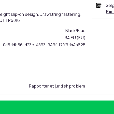
Selg
Per
eight slip-on design. Drawstring fastening.
f: UTTP5016
Black/Blue
34 EU (EU)
0d6ddb66-d23c-4893-949f-f7ff9da4a625
Rapporter et juridisk problem