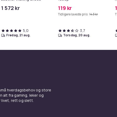
1 572 kr
119 kr
Tidligere laveste pris:
143 kr
T
5,0
3,7
fredag, 21 aug.
torsdag, 20 aug.
 små hverdagsbehov og store
n alt fra gaming, leker og
livet, rett og slett.