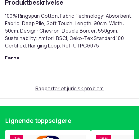
Produktbeskrivelse
100% Ringspun Cotton. Fabric Technology: Absorbent.
Fabric: Deep Pile, Soft Touch. Length: 90cm. Width:
50cm. Design: Chevron, Double Border. 550gsm.
Sustainability: Amfori, BSCI, Oeko-Tex Standard 100
Certified. Hanging Loop. Ref: UTPC6075
Farge
Red
Størrelse
Einheitsgröße (EU)
Rapporter et juridisk problem
Artikkel nr.
ee546c31-0d90-4e81-a737-14b54426da52
Produktsikkerhetsinformasjon
Lignende toppselgere
-7 %
-16 %