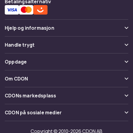
Betalingsalternativ
Hjelp og informasjon
Vanlige spørsmål
Handle trygt
Spor pakke
Betaling
Oppdage
Angre & returner her
Levering
Kategorier
Kontakt oss
Om CDON
Vilkår & policy
Varemerker
Om oss
Tilbakekallinger
CDONs markedsplass
Guider
Kundeanmeldelser
Merchant Help Center
CDON på sosiale medier
Jobbe på CDON
Investor relations
Copyright © 2010-2026 CDON AB