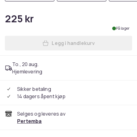
225 kr
På lager
Legg i handlekurv
Legg Towel City Luxury Han
To., 20 aug.
Hjemlevering
Sikker betaling
14 dagers åpent kjøp
Selges og leveres av
Pertemba