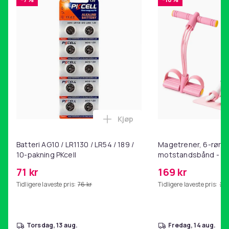
Kjøp
Legg Batteri AG10 / LR1130 / L
Batteri AG10 / LR1130 / LR54 / 189 /
Magetrener, 6-rørs 
10-pakning PKcell
motstandsbånd - m
kjernetrening, yoga
71 kr
169 kr
hjemmegymnastikk P
Tidligere laveste pris:
76 kr
Tidligere laveste pris:
201
torsdag, 13 aug.
fredag, 14 aug.