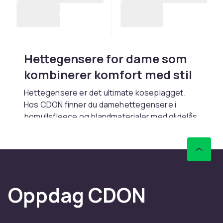
Hettegensere for dame som
kombinerer komfort med stil
Hettegensere er det ultimate koseplagget.
Hos CDON finner du damehettegensere i
bomullsfleece og blandmaterialer med glidelås
eller pullover. Rask levering.
Pullover kontra glidelås
Pullover gir renere look. Gjennomgående
glidelås er enkel å ta av. Halvglidelås
Oppdag CDON
kombinerer begge.
Materiale og passform