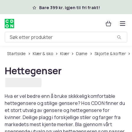
Hopp til hovedinnhold
Bare 399 kr. igjen til fri frakt!
Søk etter produkter
Startside
Klær & sko
Klær
Dame
Skjorte & kofter
Hettegenser
Hva er vel bedre enn å bruke skikkelig komfortable
hettegensere og stilige gensere? Hos CDON finner du
et stort utvalg av gensere og hettegensere for
kvinner. Deilige plagg i forskjellige stiler og farger fra
markedets mest kjente merker. Bla gjennom vårt
spennende utvalg og velg hettegenseren som passer