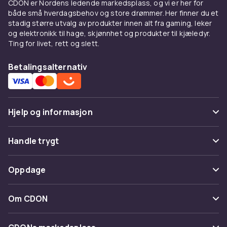
CDON er Nordens ledende markedsplass, og vi er her for
Bomullsfleece med børstet innside gir mykhet.
både små hverdagsbehov og store drømmer. Her finner du et
Croppede passer høye midjebukser.
stadig større utvalg av produkter innen alt fra gaming, leker
Oversized gir streetwear.
og elektronikk til hage, skjønnhet og produkter til kjæledyr.
Ting for livet, rett og slett.
Kombiner med
Betalingsalternativ
Under
jeansjakke
som lag-på-lag. Med
jeans
til
hverdag. Med
koseklær
hjemme.
Kjøp på CDON
Hjelp og informasjon
Utforsk
gensere og kofter
og
dameklær
. Trygt
Vanlige spørsmål
kjøp.
Handle trygt
Spor pakke
Betaling
Oppdage
Angre & returner her
Levering
Kategorier
Kontakt oss
Om CDON
Vilkår & policy
Varemerker
Om oss
Tilbakekallinger