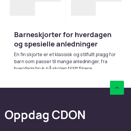
Barneskjorter for hverdagen
og spesielle anledninger
En fin skjorte er et klassisk og stilfullt plagg for
barn som passer til mange anledninger, fra
hverdagsbruk på skolen til litt finere
tilstelninger. Hos CDON finner du et bredt
sortiment av barneskjorter i alle størrelser,
stiler og materialer, fra enkle og komfortable
oxford-skjorter til dressskjorter med fine
detaljer og mønster.
Oppdag CDON
Kombiner skjorter med
kofter
og
t-shirts og
topper
. Se hele sortimentet i
skjorter og
kofter
-kategorien.