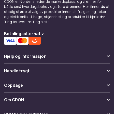
CDON er Nordens ledende markedsplass, og vi er her for
Hverdagsskjorter for barn
både små hverdagsbehov og store drømmer. Her finner du et
stadig større utvalg av produkter innen alt fra gaming, leker
En god hverdagsskjorte til barn skal være
og elektronikk til hage, skjønnhet og produkter til kjæledyr.
Ting for livet, rett og slett.
komfortabel, pustbar og enkel å vaske.
Bomullsskjorter er et klassisk valg som holder
Betalingsalternativ
seg pene og tåler hverdagens aktiviteter.
Rutete skjorter og striper er tidløse mønstre
som passer til de fleste anledninger.
Skjorter med lomme foran og knapper hele
Hjelp og informasjon
veien opp er praktiske og enkle å ta av og på.
Velg modeller med elastikk i rygg eller side for
Vanlige spørsmål
Handle trygt
en mer komfortabel passform til aktive barn.
Spor pakke
Betaling
Fine skjorter til spesielle
Oppdage
Angre & returner her
anledninger
Levering
Kategorier
Kontakt oss
Om CDON
Til konfirmasjon, bryllup, dåp og andre formelle
Vilkår & policy
Varemerker
anledninger er en fin dressskjorte et must.
Om oss
Tilbakekallinger