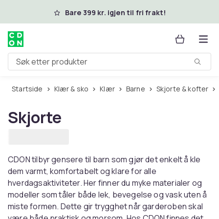
Hopp til hovedinnhold
Bare 399 kr. igjen til fri frakt!
Søk etter produkter
Startside
Klær & sko
Klær
Barne
Skjorte & kofter
Skjorte
CDON tilbyr gensere til barn som gjør det enkelt å kle
dem varmt, komfortabelt og klare for alle
hverdagsaktiviteter. Her finner du myke materialer og
modeller som tåler både lek, bevegelse og vask uten å
miste formen. Dette gir trygghet når garderoben skal
være både praktisk og morsom. Hos CDON finnes det