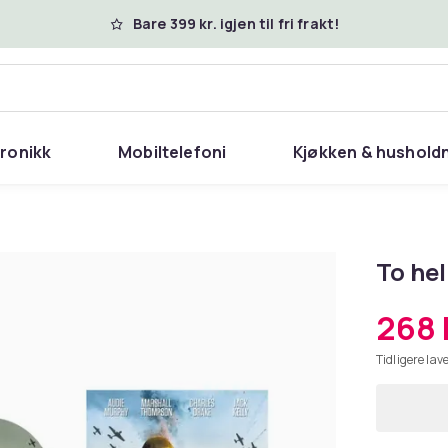
Bare 399 kr. igjen til fri frakt!
tronikk
Mobiltelefoni
Kjøkken & hushold
​To he
268 
Tidligere lave