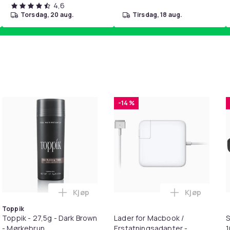
4,6
torsdag, 20 aug.
tirsdag, 18 aug.
-14 %
Kjøp
Kjøp
 Balances Scalp & Controls Excess Oil i handlekurven
ehør 8 deler Xiaomi Roborock S5 Max/S6 Pure/S6 MAXV/S50/S5
Legg Toppik - 27,5g - Dark Brown - Mørkeb
Legg Lader 
Toppik
Toppik - 27,5g - Dark Brown
Lader for Macbook /
S
- Mørkebrun
Erstatningsadapter -