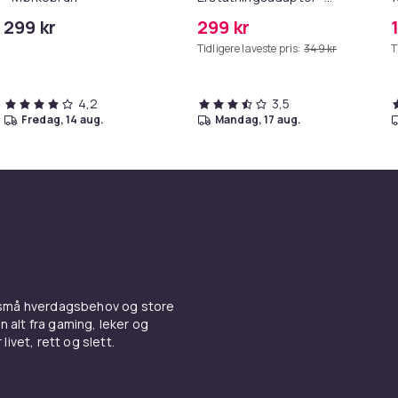
MagSafe Gen 2 - 45W
299 kr
299 kr
/S6
Tidligere laveste pris:
349 kr
T
4,2
3,5
fredag, 14 aug.
mandag, 17 aug.
 små hverdagsbehov og store
n alt fra gaming, leker og
livet, rett og slett.