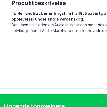
Produktbeskrivelse
To Hell and Back er en krigsfilm fra 1955 basert
opplevelser under andre verdenskrig.
Den sanne historien om Audie Murphy, den mest dekor
selvbiografien til Audie Murphy, som spiller hovedrolle
Talte språk:
Engelsk
Undertekster:
Dansk,Svensk,Norsk,Finsk
Denne teksten er automatisk oversatt, og det kan fo
Artikkel nr.
Produktsikkerhetsinformasjon
Lignende toppselgere