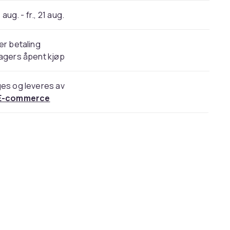
 aug. - fr., 21 aug.
er betaling
agers åpent kjøp
es og leveres av
E-commerce