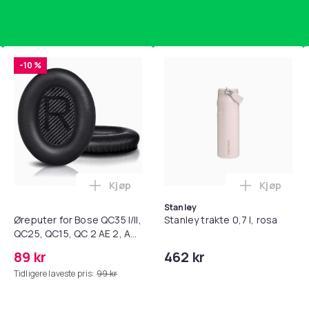
-10 %
Kjøp
Kjøp
standsbånd - mage- og kjernetrening, yoga og hjemmegymnast
teri AG10 / LR1130 / LR54 / 189 / 10-pakning PKcell i handlekur
Legg Øreputer for Bose QC35 I/II, QC25, 
Legg Stanl
Stanley
Øreputer for Bose QC35 I/II,
Stanley trakte 0,7 l, rosa
QC25, QC15, QC 2 AE 2, AE
2i, AE 2w, SoundTrue,
89 kr
462 kr
SoundLink Black
Tidligere laveste pris:
99 kr