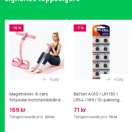
-16 %
-7 %
Kjøp
Kjøp
Legg Magetrener, 6-rørs fotpedal mot
Legg Bat
Magetrener, 6-rørs
Batteri AG10 / LR1130 /
fotpedal motstandsbånd -
LR54 / 189 / 10-pakning
mage- og kjernetrening,
PKcell
169 kr
71 kr
yoga og
Tidligere laveste pris:
201 kr
Tidligere laveste pris:
76 kr
hjemmegymnastikk Pink