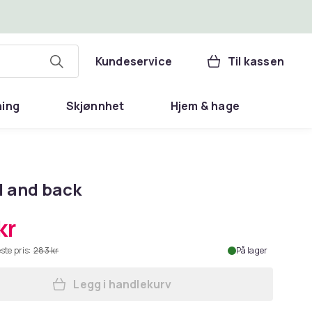
Kundeservice
Til kassen
ning
Skjønnhet
Hjem & hage
ll and back
kr
ste pris:
283 kr
På lager
Legg i handlekurv
Legg ​To hell and back i handlekurve