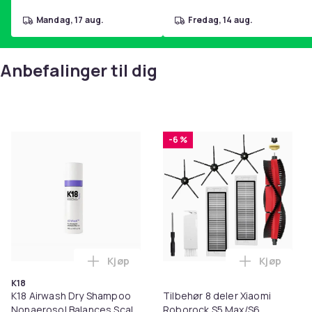
mandag, 17 aug.
fredag, 14 aug.
Anbefalinger til dig
-6 %
Kjøp
Kjøp
Legg K18 Airwash Dry Shampoo Nonaerosol
Legg Tilb
K18
K18 Airwash Dry Shampoo
Tilbehør 8 deler Xiaomi
Nonaerosol Balances Scalp
Roborock S5 Max/S6