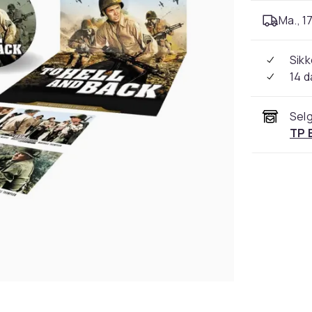
Ma., 17
Sikk
14 d
Selg
TP 