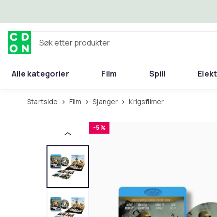
Hopp til hovedinnhold
Søk etter produkter
Alle kategorier
Film
Spill
Elek
Startside
Film
Sjanger
Krigsfilmer
-5 %