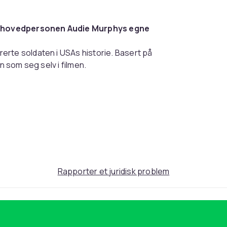
 på hovedpersonen Audie Murphys egne
erte soldaten i USAs historie. Basert på
n som seg selv i filmen.
rekomme feil.
79ee902d-3efa-5739-b2c4-1ae18d16f273
Rapporter et juridisk problem