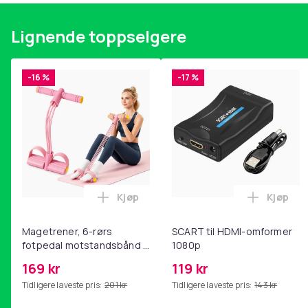
Lignende toppselgere
-16 %
-17 %
Kjøp
Kjøp
Legg Magetrener, 6-rørs fotpedal mot
Legg SC
Magetrener, 6-rørs
SCART til HDMI-omformer
fotpedal motstandsbånd -
1080p
mage- og kjernetrening,
169 kr
119 kr
yoga og
Tidligere laveste pris:
201 kr
Tidligere laveste pris:
143 kr
hjemmegymnastikk Pink