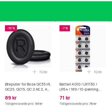
-10 %
-7 %
Kjøp
Kjøp
standsbånd - mage- og kjernetrening, yoga og hjemmegymnast
ART til HDMI-omformer 1080p i handlekurven
Legg Øreputer for Bose QC35 I/II, QC25, 
Legg Batte
Øreputer for Bose QC35 I/II,
Batteri AG10 / LR1130 /
QC25, QC15, QC 2 AE 2, AE
LR54 / 189 / 10-pakning
2i, AE 2w, SoundTrue,
PKcell
89 kr
71 kr
SoundLink Black
Tidligere laveste pris:
99 kr
Tidligere laveste pris:
76 kr