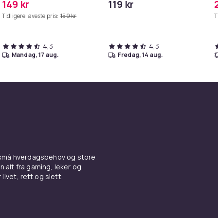
149 kr
119 kr
MAXV/S50/S51/S55/S5/S60/S65/S6
iPhone/iPad
Tidligere laveste pris:
159 kr
T
4,3
4,3
mandag, 17 aug.
fredag, 14 aug.
 små hverdagsbehov og store
n alt fra gaming, leker og
livet, rett og slett.