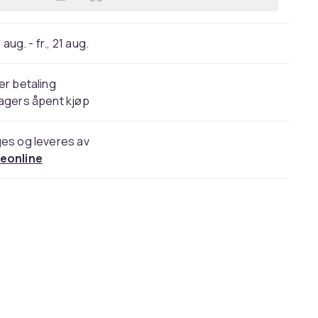
Legg Sunnylife ventilert silikondek
 aug. - fr., 21 aug.
er betaling
agers åpent kjøp
es og leveres av
eonline