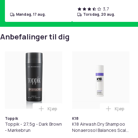
3,7
mandag, 17 aug.
torsdag, 20 aug.
Anbefalinger til dig
Kjøp
Kjøp
Legg Toppik - 27,5g - Dark Brown - Mørk
Legg K18 A
Toppik
K18
Toppik - 27,5g - Dark Brown
K18 Airwash Dry Shampoo
- Mørkebrun
Nonaerosol Balances Scalp
& Controls Excess Oil