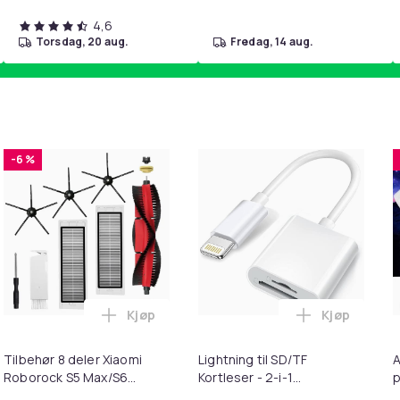
4,6
torsdag, 20 aug.
fredag, 14 aug.
-6 %
Kjøp
Kjøp
ebrun i handlekurven
irwash Dry Shampoo Nonaerosol Balances Scalp & Controls Exc
Legg Tilbehør 8 deler Xiaomi Roborock S
Legg Lightni
Tilbehør 8 deler Xiaomi
Lightning til SD/TF
A
Roborock S5 Max/S6
Kortleser - 2-i-1
p
Pure/S6
Minnekortadapter til
S