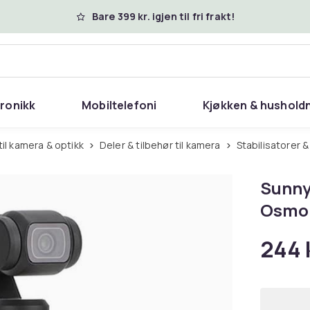
Bare 399 kr. igjen til fri frakt!
tronikk
Mobiltelefoni
Kjøkken & hushold
 til kamera & optikk
Deler & tilbehør til kamera
Stabilisatorer 
Sunnyl
Osmo 
244 