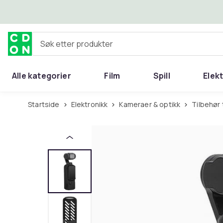
Hopp til hovedinnhold
Søk etter produkter
Alle kategorier
Film
Spill
Elek
Startside
Elektronikk
Kameraer & optikk
Tilbehør