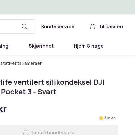
Kundeservice
Til kassen
ning
Skjønnhet
Hjem & hage
& stativer til kameraer
ife ventilert silikondeksel DJI
Pocket 3 - Svart
kr
Få igjen
Legg i handlekurv