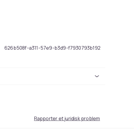
626b508f-a311-57e9-b3d9-f7930793b192
Rapporter et juridisk problem