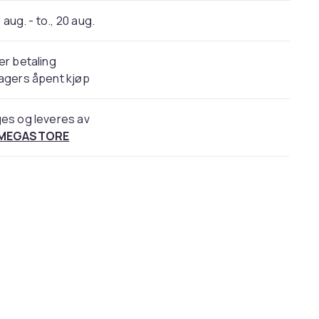
 aug. - to., 20 aug.
er betaling
agers åpent kjøp
es og leveres av
 MEGASTORE