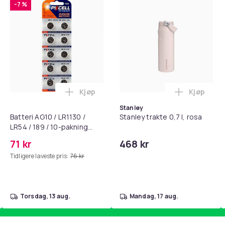
-7 %
Kjøp
Kjøp
standsbånd - mage- og kjernetrening, yoga og hjemmegymnast
puter for Bose QC35 I/II, QC25, QC15, QC 2 AE 2, AE 2i, AE 2w,
Legg Batteri AG10 / LR1130 / LR54 / 189 
Legg Stanl
Stanley
Batteri AG10 / LR1130 /
Stanley trakte 0,7 l, rosa
LR54 / 189 / 10-pakning
PKcell
71 kr
468 kr
Tidligere laveste pris:
76 kr
torsdag, 13 aug.
mandag, 17 aug.