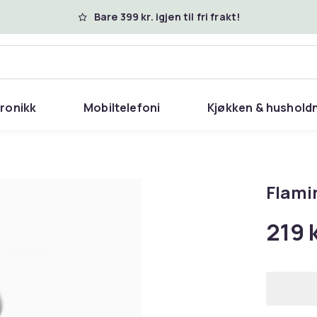
Bare 399 kr. igjen til fri frakt!
tronikk
Mobiltelefoni
Kjøkken & hushold
Flami
219 