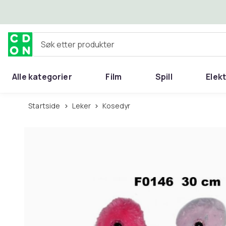
Hopp til hovedinnhold
Søk etter produkter
Alle kategorier
Film
Spill
Elek
Startside
Leker
Kosedyr