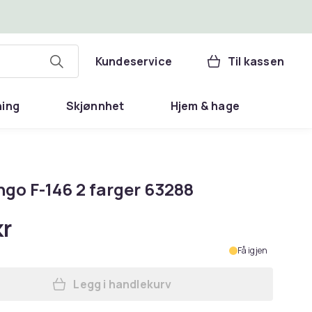
Kundeservice
Til kassen
ning
Skjønnhet
Hjem & hage
ngo F-146 2 farger 63288
kr
Få igjen
Legg i handlekurv
Legg Flamingo F-146 2 farger 63288