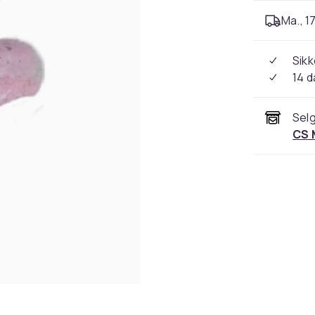
Ma., 17
Sikk
14 d
Selg
CS