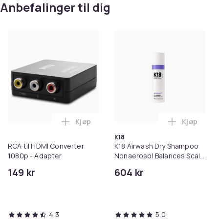
Anbefalinger til dig
Kjøp
Kjøp
Legg RCA til HDMI Converter 1080p - Ada
Legg K18 A
K18
RCA til HDMI Converter
K18 Airwash Dry Shampoo
1080p - Adapter
Nonaerosol Balances Scalp
& Controls Excess Oil
149 kr
604 kr
4,3
5,0