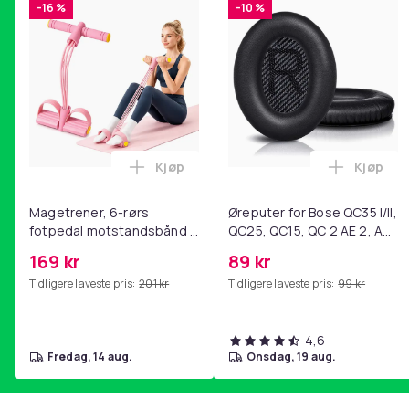
-16 %
-10 %
Kjøp
Kjøp
Legg Magetrener, 6-rørs fotpedal mot
Legg Øre
Magetrener, 6-rørs
Øreputer for Bose QC35 I/II,
fotpedal motstandsbånd -
QC25, QC15, QC 2 AE 2, AE
mage- og kjernetrening,
2i, AE 2w, SoundTrue,
169 kr
89 kr
yoga og
SoundLink Black
Tidligere laveste pris:
201 kr
Tidligere laveste pris:
99 kr
hjemmegymnastikk Pink
4,6
fredag, 14 aug.
onsdag, 19 aug.