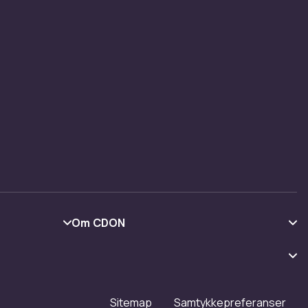
Om CDON
Om oss
Kundeanmeldelser
Jobbe på CDON
Sitemap
Samtykkepreferanser