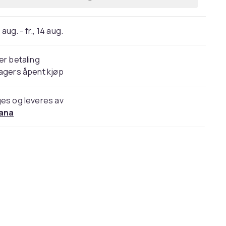
 aug. - fr., 14 aug.
er betaling
agers åpent kjøp
es og leveres av
ana