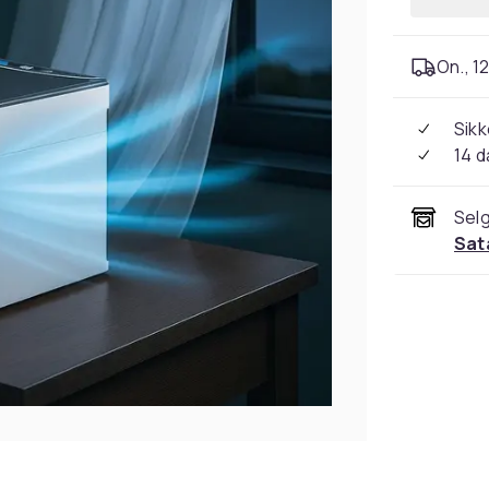
On., 12
Sikk
14 d
Selg
Sat