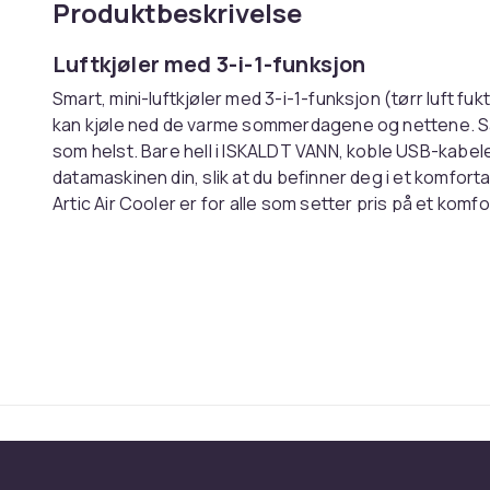
Produktbeskrivelse
Luftkjøler med 3-i-1-funksjon
Smart, mini-luftkjøler med 3-i-1-funksjon (tørr luft 
kan kjøle ned de varme sommerdagene og nettene. Så
som helst. Bare hell i ISKALDT VANN, koble USB-kabel
datamaskinen din, slik at du befinner deg i et komforta
Artic Air Cooler er for alle som setter pris på et komfo
⚠️
VIKTIG!
Husk at vannet du fyller den med skal vær
noen isbiter hvis du har mulighet – også direkte i beh
Hvis du skyller filtrene i iskaldt vann slik at de blir fukt
vil luften bli kaldere raskere. ❄️💨
Vår luftkjøler er en billig, men effektiv måte å få "klim
Den er liten og bærbar og flyttes enkelt rundt etter be
fungerer best for deg. Bruk den om natten, og du tren
Bruk den på skrivebordet på kontoret – bare sett den
aldri for varmt til å konsentrere seg. Du kan også ta d