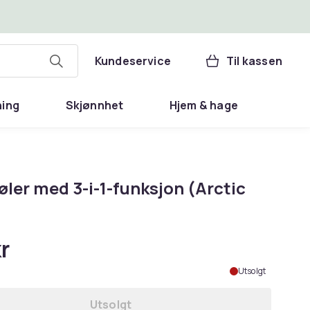
Kundeservice
Til kassen
ning
Skjønnhet
Hjem & hage
øler med 3-i-1-funksjon (Arctic
r
Utsolgt
Utsolgt