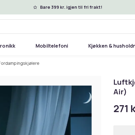
Bare 399 kr. igjen til fri frakt!
tronikk
Mobiltelefoni
Kjøkken & hushold
Fordampingskjølere
Luftkj
Air)
271 k