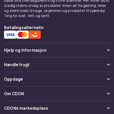
både små hverdagsbehov og store drømmer. Her finner du et
stretch.
stadig større utvalg av produkter innen alt fra gaming, leker
og elektronikk til hage, skjønnhet og produkter til kjæledyr.
Kombiner med
Ting for livet, rett og slett.
Under en
blazer
for smart casual. Med
jeans
Betalingsalternativ
og
skjørt
.
Kjøp på CDON
Hjelp og informasjon
Utforsk
topper
og
dameklær
. Trygt kjøp.
Vanlige spørsmål
Handle trygt
Spor pakke
Betaling
Oppdage
Angre & returner her
Levering
Kategorier
Kontakt oss
Om CDON
Vilkår & policy
Varemerker
Om oss
Tilbakekallinger
CDONs markedsplass
Guider