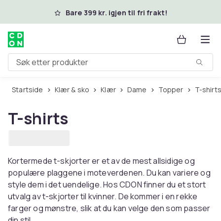
Hopp til hovedinnhold
Bare 399 kr. igjen til fri frakt!
Søk etter produkter
Startside
Klær & sko
Klær
Dame
Topper
T-shirt
T-shirts
Kortermede t-skjorter er et av de mest allsidige og
populære plaggene i moteverdenen. Du kan variere og
style dem i det uendelige. Hos CDON finner du et stort
utvalg av t-skjorter til kvinner. De kommer i en rekke
farger og mønstre, slik at du kan velge den som passer
din stil.