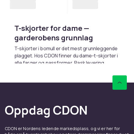
T-skjorter for dame —
garderobens grunnlag
T-skjorter i bomull er det mest grunnleggende
plagget. Hos CDON finner du dame-t-skjorter i
alle farger og passformer. Rask levering.
Passformer og stiler
Regular fit gir avslappet passform. Slim fit
sitter tettere. Oversized gir streetwear-look.
V-hals gir oppkledd inntrykk.
Oppdag CDON
Materiale
Bomull gir mykhet og pusteevne. Økologisk
CDON er Nordens ledende markedsplass, og vi er her for
bomull er bærekraftig. Bomull-elastan gir