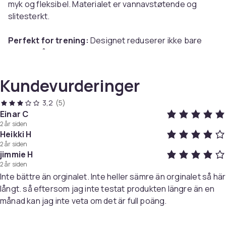
myk og fleksibel. Materialet er vannavstøtende og
slitesterkt.
Perfekt for trening:
Designet reduserer ikke bare
vekten på remmen, pusteevnen under aktivitet blir
også bedre og de mange hullene i klokkereimen gjør
den enkel å justere omkretsen på slik at den passer
Kundevurderinger
perfekt til håndleddet.
3,2
(5)
Praktisk og lett å bytte:
Klokkereimen for Suunto
Einar C
2 år siden
Spartan Ultra er enkel å bytte selv - verktøy og 2
Heikki H
fjærstifter er inkludert.
2 år siden
jimmie H
2 år siden
Inte bättre än orginalet. Inte heller sämre än orginalet så här
Spesifikasjoner:
långt. så eftersom jag inte testat produkten längre än en
Farge: Sort
månad kan jag inte veta om det är full poäng.
Størrelse: Bredde 31 mm, lengde 130 mm + 90 mm /
passer håndledd-omkrets: 148 - 236 mm