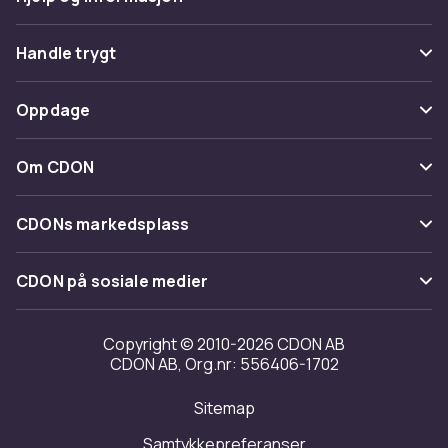
Vanlige spørsmål
Handle trygt
Spor pakke
Betaling
Oppdage
Angre & returner her
Levering
Kategorier
Kontakt oss
Om CDON
Vilkår & policy
Varemerker
Om oss
Tilbakekallinger
CDONs markedsplass
Guider
Kundeanmeldelser
Merchant Help Center
CDON på sosiale medier
Jobbe på CDON
Investor relations
Copyright © 2010-2026 CDON AB
CDON AB, Org.nr: 556406-1702
Tilgjengelighet
Sitemap
Samtykkepreferanser