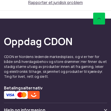
Rapporter et juridisk problem
Materiale: Silikon
Kompatibel med: Suunto Spartan Ultra
Pakken inkluderer:
1 x klokkereim
1 x verktøy
Oppdag CDON
2 x fjærstifter
Vekt, gram
27
CDON er Nordens ledende markedsplass, og vi er her for
både små hverdagsbehov og store drømmer. Her finner du et
Artikkel nr.
stadig større utvalg av produkter innen alt fra gaming, leker
e98cf2c6-f23c-44da-b6ba-1616bf0b10ee
og elektronikk til hage, skjønnhet og produkter til kjæledyr.
Ting for livet, rett og slett.
Produktsikkerhetsinformasjon
Betalingsalternativ
Hjelp og informasjon