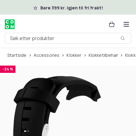
Hopp til hovedinnhold
Bare 399 kr. igjen til fri frakt!
Søk etter produkter
Startside
Accessories
Klokker
Klokketilbehør
Klok
-24 %