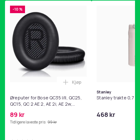
-10 %
Kjøp
Legg Øreputer for Bose QC35 I/
Stanley
Øreputer for Bose QC35 I/II, QC25,
Stanley trakte 0,7 l,
QC15, QC 2 AE 2, AE 2i, AE 2w,
SoundTrue, SoundLink Black
89 kr
468 kr
Tidligere laveste pris:
99 kr