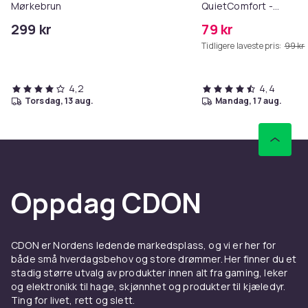
Mørkebrun
QuietComfort -
QC35/QC25/QC15/AE2 
299 kr
79 kr
Tidligere laveste pris:
99 kr
4,2
4,4
torsdag, 13 aug.
mandag, 17 aug.
Oppdag CDON
CDON er Nordens ledende markedsplass, og vi er her for
både små hverdagsbehov og store drømmer. Her finner du et
stadig større utvalg av produkter innen alt fra gaming, leker
og elektronikk til hage, skjønnhet og produkter til kjæledyr.
Ting for livet, rett og slett.