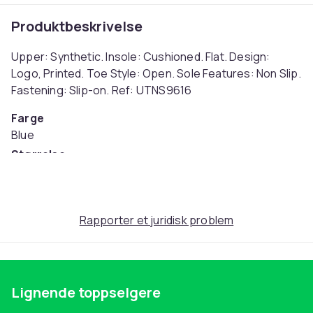
Produktbeskrivelse
Upper: Synthetic. Insole: Cushioned. Flat. Design:
Logo, Printed. Toe Style: Open. Sole Features: Non Slip.
Fastening: Slip-on. Ref: UTNS9616
Farge
Blue
Størrelse
32 EU (EU)
Artikkel nr.
a37d8a0c-3e14-5f47-be65-17e25b63de78
Rapporter et juridisk problem
Produktsikkerhetsinformasjon
Lignende toppselgere