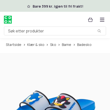
Hopp til hovedinnhold
Bare 399 kr. igjen til fri frakt!
Søk etter produkter
Startside
Klær & sko
Sko
Barne
Badesko