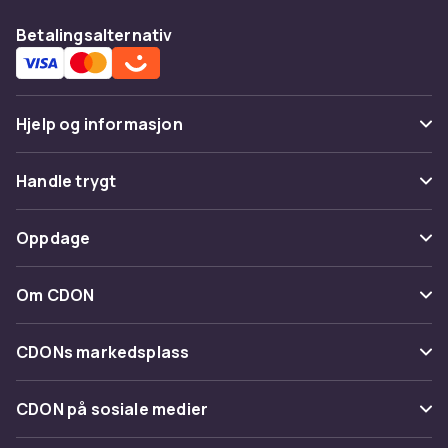
Betalingsalternativ
Hjelp og informasjon
Vanlige spørsmål
Handle trygt
Spor pakke
Betaling
Oppdage
Angre & returner her
Levering
Kategorier
Kontakt oss
Om CDON
Vilkår & policy
Varemerker
Om oss
Tilbakekallinger
CDONs markedsplass
Guider
Kundeanmeldelser
Merchant Help Center
CDON på sosiale medier
Jobbe på CDON