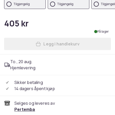
Tilgjengelig
Tilgjengelig
Tilgjengel
405 kr
På lager
Legg i handlekurv
Legg Sonic The Hedgehog Bo
To., 20 aug.
Hjemlevering
Sikker betaling
14 dagers åpent kjøp
Selges og leveres av
Pertemba