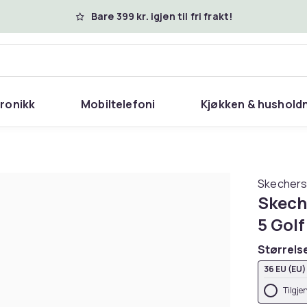
Bare 399 kr. igjen til fri frakt!
tronikk
Mobiltelefoni
Kjøkken & hushold
Skecher
Skech
5 Gol
Størrels
36 EU (EU)
Tilgje