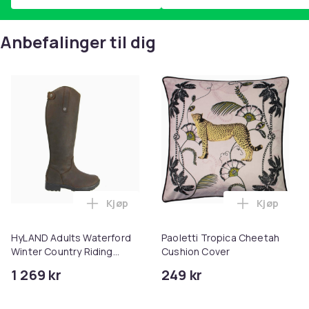
Anbefalinger til dig
Kjøp
Kjøp
Legg HyLAND Adults Waterford Winter Co
Legg Paol
HyLAND Adults Waterford
Paoletti Tropica Cheetah
Winter Country Riding
Cushion Cover
Boots
1 269 kr
249 kr