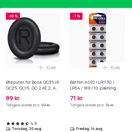
-10 %
-7 %
Kjøp
Kjøp
standsbånd - mage- og kjernetrening, yoga og hjemmegymnast
ærebrett i titan, antibakterielt skjærebrett, skjærebrett i rustf
Legg Øreputer for Bose QC35 I/II, QC25, 
Legg Batte
Øreputer for Bose QC35 I/II,
Batteri AG10 / LR1130 /
QC25, QC15, QC 2 AE 2, AE
LR54 / 189 / 10-pakning
2i, AE 2w, SoundTrue,
PKcell
89 kr
71 kr
SoundLink Black
Tidligere laveste pris:
99 kr
Tidligere laveste pris:
76 kr
4,6
torsdag, 20 aug.
fredag, 14 aug.