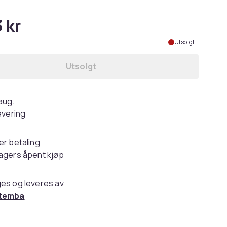
 kr
Utsolgt
Utsolgt
 aug.
evering
er betaling
agers åpent kjøp
es og leveres av
temba