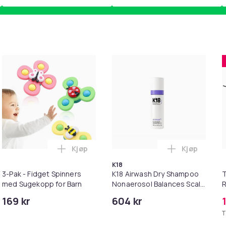
Kjøp
Kjøp
untry Riding Boots i handlekurven
etti Tropica Cheetah Cushion Cover i handlekurven
Legg 3-Pak - Fidget Spinners med Sugekop
Legg K18 Ai
K18
3-Pak - Fidget Spinners
K18 Airwash Dry Shampoo
T
med Sugekopp for Barn
Nonaerosol Balances Scalp
R
& Controls Excess Oil
P
169 kr
604 kr
M
T