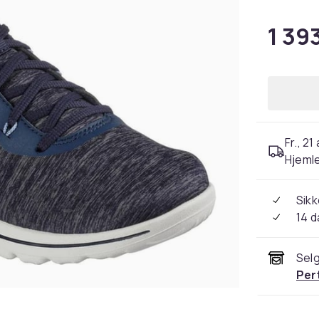
1 393
Fr., 21
Hjeml
Sikk
14 d
Selg
Per