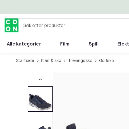
Hopp til hovedinnhold
Søk etter produkter
Alle kategorier
Film
Spill
Elek
Startside
Klær & sko
Treningssko
Golfsko