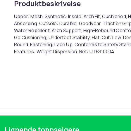
Produktbeskrivelse
Upper: Mesh, Synthetic. Insole: Arch Fit, Cushioned
Absorbing. Outsole: Durable, Goodyear, Traction Grip
Water Repellent. Arch Support, High-Rebound Comfort 
Go Cushioning, Underfoot Stability. Flat. Cut: Low. De
Round. Fastening: Lace Up. Conforms to Safety Standard
Features: Weight Dispersion. Ref: UTFS10004
Farge
Størrelse
Artikkel nr.
Produktsikkerhetsinformasjon
Lignende toppselgere