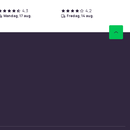
4,3
4,2
mandag, 17 aug.
fredag, 14 aug.