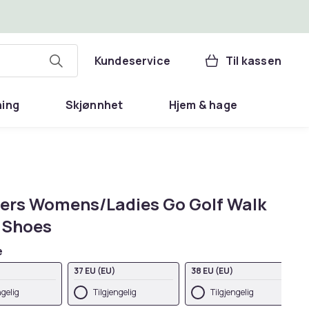
Kundeservice
Til kassen
ning
Skjønnhet
Hjem & hage
s
ers Womens/Ladies Go Golf Walk
f Shoes
e
37 EU (EU)
38 EU (EU)
ngelig
Tilgjengelig
Tilgjengelig