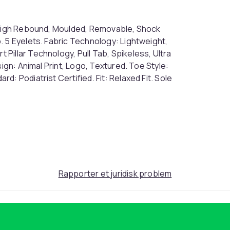
, High Rebound, Moulded, Removable, Shock
. 5 Eyelets. Fabric Technology: Lightweight,
Pillar Technology, Pull Tab, Spikeless, Ultra
sign: Animal Print, Logo, Textured. Toe Style:
: Podiatrist Certified. Fit: Relaxed Fit. Sole
Navy/Blue
40 EU (EU)
03f70908-2aa3-5412-9219-ade42b8d6963
Rapporter et juridisk problem