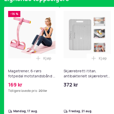
-16 %
Kjøp
Kjøp
Legg Magetrener, 6-rørs fotpedal mot
Legg Skj
Magetrener, 6-rørs
Skjærebrett i titan,
fotpedal motstandsbånd -
antibakterielt skjærebrett,
mage- og kjernetrening,
skjærebrett i rustfritt stål,
169 kr
372 kr
yoga og
BPA-fri (2 stk.)
Tidligere laveste pris:
201 kr
hjemmegymnastikk Pink
mandag, 17 aug.
fredag, 21 aug.