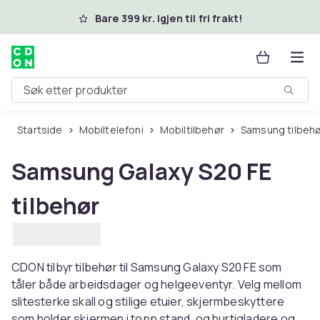
Hopp til hovedinnhold
Bare 399 kr. igjen til fri frakt!
Søk etter produkter
Startside
Mobiltelefoni
Mobiltilbehør
Samsung tilbeh
Samsung Galaxy S20 FE
tilbehør
CDON tilbyr tilbehør til Samsung Galaxy S20 FE som
tåler både arbeidsdager og helgeeventyr. Velg mellom
slitesterke skall og stilige etuier, skjermbeskyttere
som holder skjermen i topp stand, og hurtigladere og