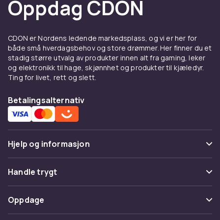
Oppdag CDON
Deksel og skjermbeskyttelse
til Samsung Galaxy S20 FE
CDON er Nordens ledende markedsplass, og vi er her for
Et godt deksel beskytter din Samsung Galaxy
både små hverdagsbehov og store drømmer. Her finner du et
stadig større utvalg av produkter innen alt fra gaming, leker
S20 FE mot riper, støt og hverdagslige uhell.
og elektronikk til hage, skjønnhet og produkter til kjæledyr.
Velg mellom tynne silikon-deksel som bevarer
Ting for livet, rett og slett.
telefonens slanke profil, eller robuste
støtdempende modeller for ekstra
Betalingsalternativ
beskyttelse. Se hele utvalget av
Samsung
tilbehør
hos CDON.
Ladere og kabler til Samsung
Hjelp og informasjon
Galaxy S20 FE
Vanlige spørsmål
Handle trygt
Hold batteriet ladet med riktig lader til din
Samsung Galaxy S20 FE. Hos CDON finner du
Spor pakke
Betaling
hurtigladere, USB-C-kabler og trådløse ladere
Oppdage
Angre & returner her
som passer til din modell. En ekstra lader
Levering