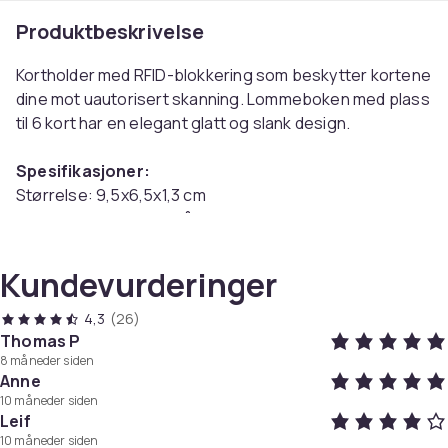
Produktbeskrivelse
Kortholder med RFID-blokkering som beskytter kortene
dine mot uautorisert skanning. Lommeboken med plass
til 6 kort har en elegant glatt og slank design.
Spesifikasjoner:
Størrelse: 9,5x6,5x1,3 cm
Materialer: Rustfritt stål, PVC
Pakken inkluderer:
Kundevurderinger
1 x kortveske med RFID-beskyttelse
4,3
(26)
Farge
Thomas P
Black
8 måneder siden
Anne
Vekt, gram
10 måneder siden
79
Leif
Artikkel nr.
10 måneder siden