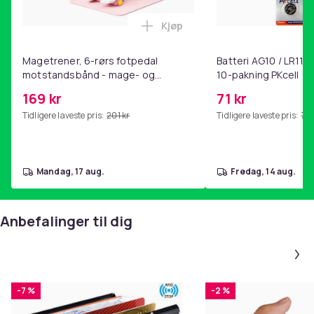
Kjøp
Legg Magetrener, 6-rørs fotp
Magetrener, 6-rørs fotpedal
Batteri AG10 / LR1130
motstandsbånd - mage- og
10-pakning PKcell
kjernetrening, yoga og
169 kr
71 kr
hjemmegymnastikk Pink
Tidligere laveste pris:
201 kr
Tidligere laveste pris:
76 
mandag, 17 aug.
fredag, 14 aug.
Anbefalinger til dig
-7 %
-2 %