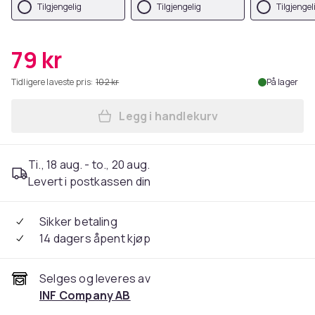
Tilgjengelig
Tilgjengelig
Tilgjengel
79 kr
Tidligere laveste pris:
102 kr
På lager
Legg i handlekurv
Legg RFID-kortholder med 6
Ti., 18 aug. - to., 20 aug.
Levert i postkassen din
Sikker betaling
14 dagers åpent kjøp
Selges og leveres av
INF Company AB