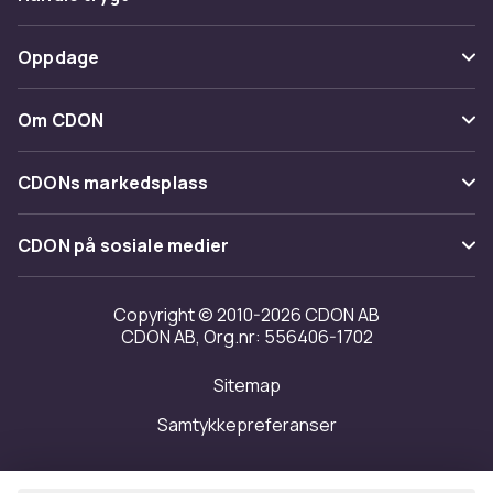
Spor pakke
Betaling
Oppdage
Angre & returner her
Levering
Kategorier
Kontakt oss
Om CDON
Vilkår & policy
Varemerker
Om oss
Tilbakekallinger
CDONs markedsplass
Guider
Kundeanmeldelser
Merchant Help Center
CDON på sosiale medier
Jobbe på CDON
Investor relations
Copyright © 2010-2026 CDON AB
CDON AB, Org.nr: 556406-1702
Tilgjengelighet
Sitemap
Samtykkepreferanser