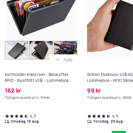
Kjøp
Legg Kortholder med rom - Besky
Kortholder med rom - Beskytter
Stilren Eksklusiv stål K
RFID - Rustfritt stål - Lommebok
Lommebok - RFID Sikke
metall
162 kr
99 kr
Tidligere laveste pris:
174 kr
Tidligere laveste pris:
101 kr
4,3
4,5
onsdag, 19 aug.
torsdag, 20 aug.