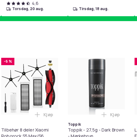
4,6
torsdag, 20 aug.
tirsdag, 18 aug.
-6 %
Kjøp
Kjøp
/ Plain Work Shirt i handlekurven
irwash Dry Shampoo Nonaerosol Balances Scalp & Controls Exc
Legg Tilbehør 8 deler Xiaomi Roborock S
Legg Toppik
Toppik
Tilbehør 8 deler Xiaomi
Toppik - 27,5g - Dark Brown
L
Roborock S5 Max/S6
- Mørkebrun
E