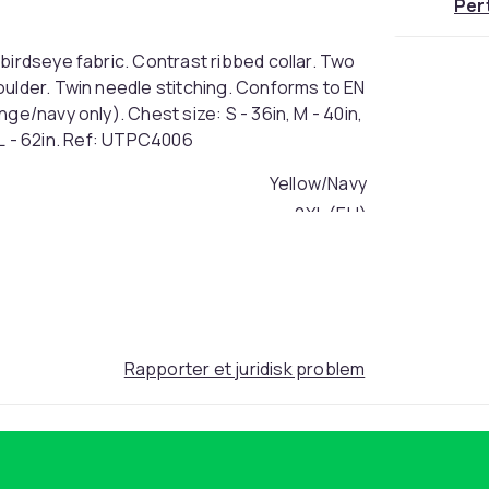
Per
birdseye fabric. Contrast ribbed collar. Two
oulder. Twin needle stitching. Conforms to EN
ge/navy only). Chest size: S - 36in, M - 40in,
 5XL - 62in. Ref: UTPC4006
Yellow/Navy
2XL (EU)
54aae587-c26b-45cf-a235-d14610e5ee9d
Rapporter et juridisk problem