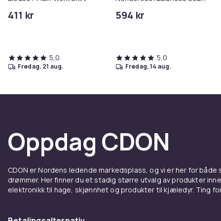
& Controls Excess Oil
411 kr
594 kr
5,0
5,0
fredag, 21 aug.
fredag, 14 aug.
Oppdag CDON
CDON er Nordens ledende markedsplass, og vi er her for både
drømmer. Her finner du et stadig større utvalg av produkter inne
elektronikk til hage, skjønnhet og produkter til kjæledyr. Ting for 
Betalingsalternativ