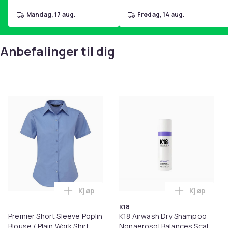
mandag, 17 aug.
fredag, 14 aug.
Anbefalinger til dig
Kjøp
Kjøp
Legg Premier Short Sleeve Poplin Blouse 
Legg K18 A
K18
Premier Short Sleeve Poplin
K18 Airwash Dry Shampoo
Blouse / Plain Work Shirt
Nonaerosol Balances Scalp