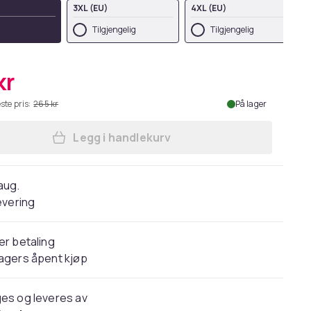
3XL (EU)
4XL (EU)
Tilgjengelig
Tilgjengelig
kr
ste pris:
265 kr
På lager
Legg i handlekurv
Legg PRO RTX High Visibility Mens T
 aug.
evering
er betaling
agers åpent kjøp
es og leveres av