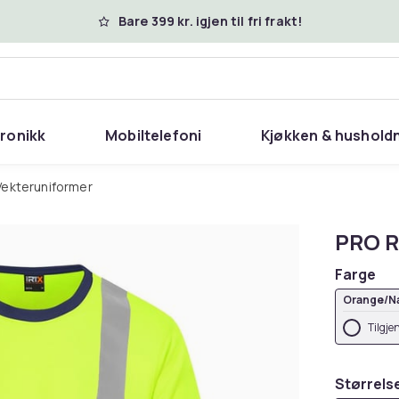
Bare 399 kr. igjen til fri frakt!
tronikk
Mobiltelefoni
Kjøkken & hushold
Vekteruniformer
PRO RT
Farge
Orange/N
Tilgje
Størrels