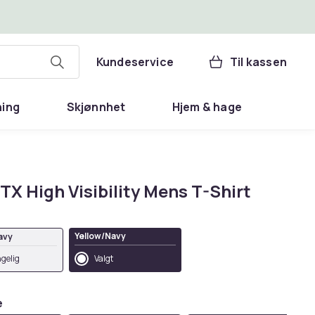
Kundeservice
Til kassen
ning
Skjønnhet
Hjem & hage
X High Visibility Mens T-Shirt
Yellow/Navy
avy
ngelig
Valgt
e