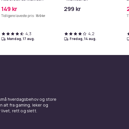
Pure/S6
M
149 kr
299 kr
MAXV/S50/S51/S55/S5/S60/S65/S6
Tidligere laveste pris:
159 kr
T
4,3
4,2
mandag, 17 aug.
fredag, 14 aug.
 små hverdagsbehov og store
n alt fra gaming, leker og
livet, rett og slett.