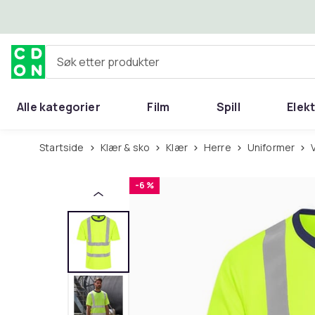
Hopp til hovedinnhold
Søk etter produkter
Alle kategorier
Film
Spill
Elek
Startside
Klær & sko
Klær
Herre
Uniformer
-6 %