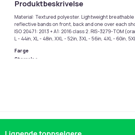
Produktbeskrivelse
Material: Textured polyester. Lightweight breathable 
reflective bands on front, back and one over each sh
ISO 20471: 2013 + A1: 2016 class 2. RIS-3279-TOM (oran
L - 44in, XL - 48in, XXL - 52in, 3XL - 56in, 4XL - 60in,
Farge
Størrelse
Artikkel nr.
Produktsikkerhetsinformasjon
Lignende toppselgere