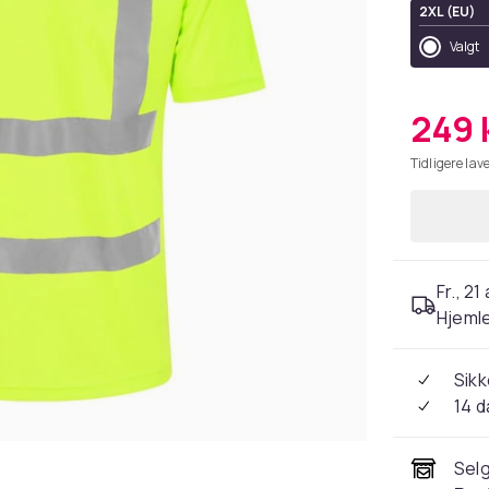
2XL (EU)
Valgt
249 
Tidligere lave
Fr., 21
Hjeml
Sikk
14 d
Selg