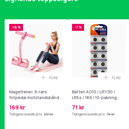
-16 %
-7 %
Kjøp
Kjøp
Legg Magetrener, 6-rørs fotpedal mot
Legg Bat
Magetrener, 6-rørs
Batteri AG10 / LR1130 /
fotpedal motstandsbånd -
LR54 / 189 / 10-pakning
mage- og kjernetrening,
PKcell
169 kr
71 kr
yoga og
Tidligere laveste pris:
201 kr
Tidligere laveste pris:
76 kr
hjemmegymnastikk Pink