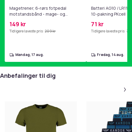
Magetrener, 6-rørs fotpedal
Batteri AG10 / LR1130
motstandsbånd - mage- og
10-pakning PKcell
kjernetrening, yoga og
149 kr
71 kr
hjemmegymnastikk Purple
Tidligere laveste pris:
209 kr
Tidligere laveste pris:
76 
mandag, 17 aug.
fredag, 14 aug.
Anbefalinger til dig