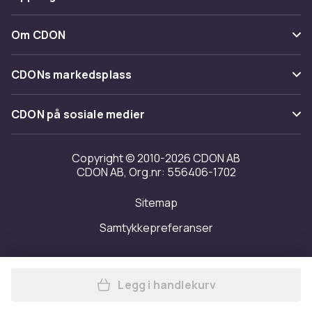
Angre & returner her
Levering
Kategorier
Kontakt oss
Om CDON
Vilkår & policy
Varemerker
Om oss
Tilbakekallinger
CDONs markedsplass
Guider
Kundeanmeldelser
Merchant Help Center
CDON på sosiale medier
Jobbe på CDON
Investor relations
Copyright © 2010-2026 CDON AB
CDON AB, Org.nr: 556406-1702
Tilgjengelighet
Sitemap
Samtykkepreferanser
Legg i handlekurv
Legg Premier Womens/Ladie