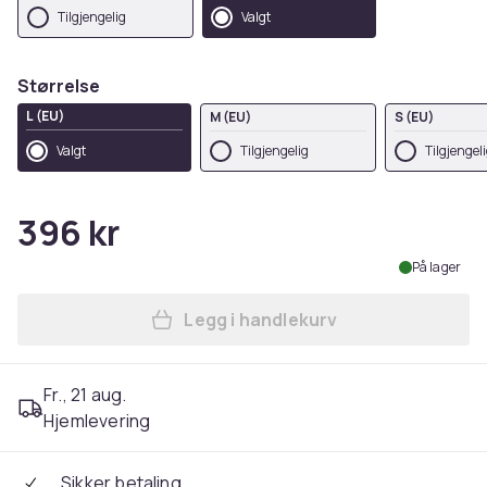
Tilgjengelig
Valgt
Størrelse
L (EU)
M (EU)
S (EU)
Valgt
Tilgjengelig
Tilgjengel
396 kr
På lager
Legg i handlekurv
Legg Premier Womens/Ladie
Fr., 21 aug.
Hjemlevering
Sikker betaling