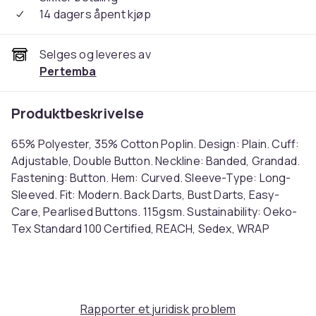
14 dagers åpent kjøp
Selges og leveres av
Pertemba
Produktbeskrivelse
65% Polyester, 35% Cotton Poplin. Design: Plain. Cuff:
Adjustable, Double Button. Neckline: Banded, Grandad.
Fastening: Button. Hem: Curved. Sleeve-Type: Long-
Sleeved. Fit: Modern. Back Darts, Bust Darts, Easy-
Care, Pearlised Buttons. 115gsm. Sustainability: Oeko-
Tex Standard 100 Certified, REACH, Sedex, WRAP
Certified. Ref: UTPC4926
Farge
White
Rapporter et juridisk problem
Størrelse