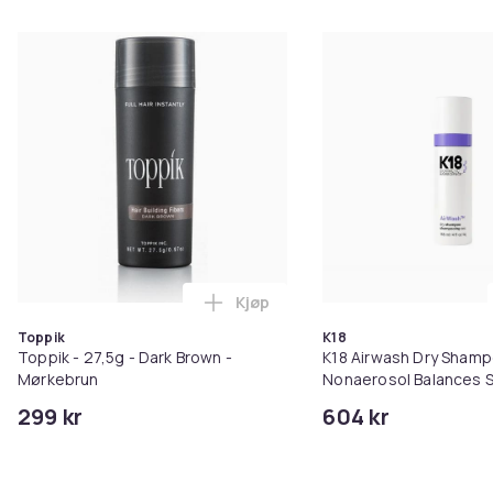
Kjøp
Legg Toppik - 27,5g - Dark Brow
Toppik
K18
Toppik - 27,5g - Dark Brown -
K18 Airwash Dry Sham
Mørkebrun
Nonaerosol Balances S
Controls Excess Oil
299 kr
604 kr