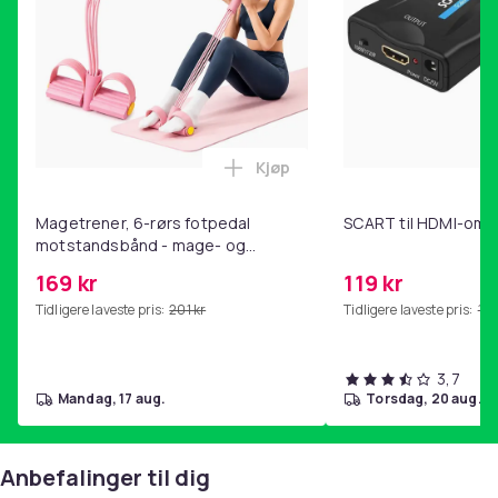
Kjøp
Legg Magetrener, 6-rørs fotp
Magetrener, 6-rørs fotpedal
SCART til HDMI-omf
motstandsbånd - mage- og
kjernetrening, yoga og
169 kr
119 kr
hjemmegymnastikk Pink
Tidligere laveste pris:
201 kr
Tidligere laveste pris:
143
3,7
mandag, 17 aug.
torsdag, 20 aug.
Anbefalinger til dig