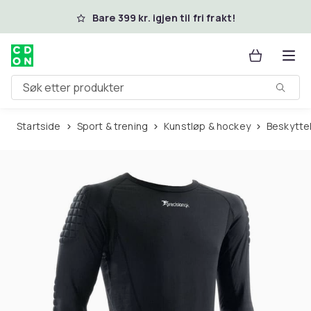
Hopp til hovedinnhold
Bare 399 kr. igjen til fri frakt!
Søk etter produkter
Startside
Sport & trening
Kunstløp & hockey
Beskytte