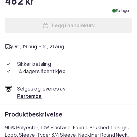
482 kr
På lager
Legg i handlekurv
Legg Precision Unisex Adul
On., 19 aug. - fr., 21 aug.
Sikker betaling
14 dagers åpent kjøp
Selges og leveres av
Pertemba
Produktbeskrivelse
90% Polyester, 10% Elastane. Fabric: Brushed. Design:
Logo. Sleeve-Type: 3/4 Sleeve. Neckline: Round Neck.