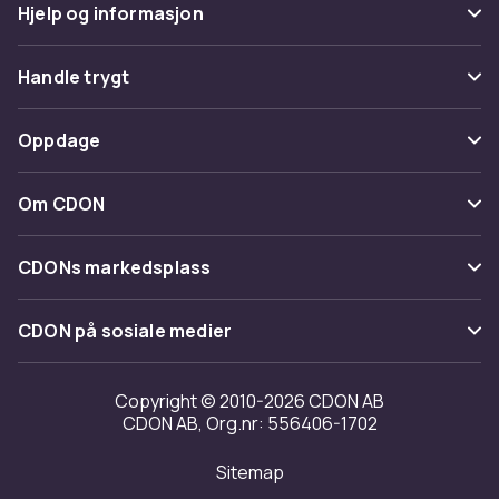
Hjelp og informasjon
Vanlige spørsmål
Handle trygt
Spor pakke
Betaling
Oppdage
Angre & returner her
Levering
Kategorier
Kontakt oss
Om CDON
Vilkår & policy
Varemerker
Om oss
Tilbakekallinger
CDONs markedsplass
Guider
Kundeanmeldelser
Merchant Help Center
CDON på sosiale medier
Jobbe på CDON
Investor relations
Copyright © 2010-2026 CDON AB
CDON AB, Org.nr: 556406-1702
Tilgjengelighet
Sitemap