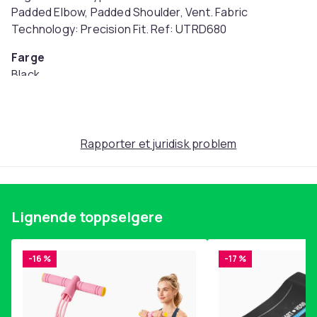
Padded Elbow, Padded Shoulder, Vent. Fabric
Technology: Precision Fit. Ref: UTRD680
Farge
Black
Størrelse
XL
Artikkel nr.
Rapporter et juridisk problem
74cde218-953e-4a69-b21b-719e07776d38
Produktsikkerhetsinformasjon
Lignende toppselgere
-16 %
-17 %