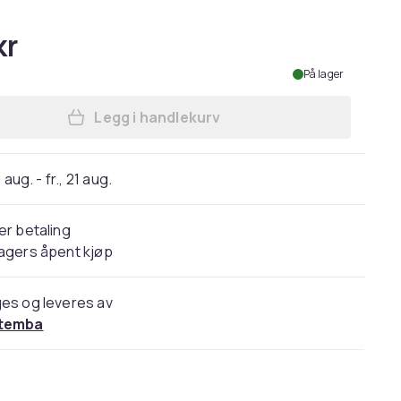
kr
På lager
Legg i handlekurv
Legg Pokemon Childrens/Kids Face S
 aug. - fr., 21 aug.
er betaling
agers åpent kjøp
es og leveres av
temba