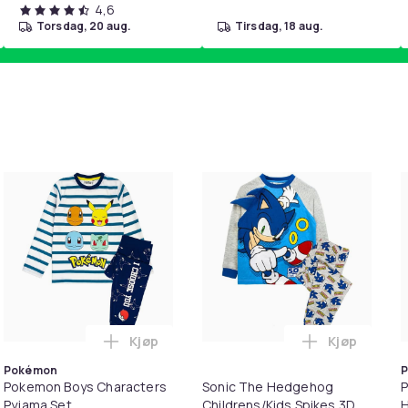
4,6
torsdag, 20 aug.
tirsdag, 18 aug.
Kjøp
Kjøp
Groot All-Over Print Pyjama Set i handlekurven
ge Mutant Ninja Turtles Childrens/Kids Long Pyjama Set i ha
Legg Pokemon Boys Characters Pyjama Se
Legg Sonic 
Pokémon
Pokemon Boys Characters
Sonic The Hedgehog
P
Pyjama Set
Childrens/Kids Spikes 3D