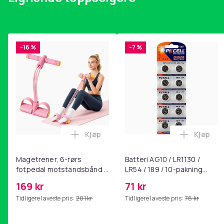
-16 %
-7 %
Kjøp
Kjøp
Legg Magetrener, 6-rørs fotpedal mot
Legg Bat
Magetrener, 6-rørs
Batteri AG10 / LR1130 /
fotpedal motstandsbånd -
LR54 / 189 / 10-pakning
mage- og kjernetrening,
PKcell
169 kr
71 kr
yoga og
Tidligere laveste pris:
201 kr
Tidligere laveste pris:
76 kr
hjemmegymnastikk Pink