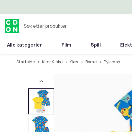
Hopp til hovedinnhold
Søk etter produkter
Alle kategorier
Film
Spill
Elek
Startside
Klær & sko
Klær
Barne
Pyjamas