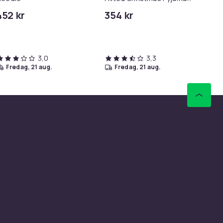
Set
452 kr
354 kr
36
3,0
3,3
fredag, 21 aug.
fredag, 21 aug.