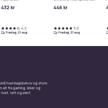
Pyjama Set
432 kr
446 kr
4,2
5,0
fredag, 21 aug.
fredag, 21 aug.
 små hverdagsbehov og store
n alt fra gaming, leker og
livet, rett og slett.