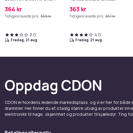
Print Pyjama Set
Long Pyjama Set
364 kr
363 kr
Tidligere laveste pris:
388 kr
Tidligere laveste pris:
387 kr
3,0
4,0
fredag, 21 aug.
fredag, 21 aug.
Oppdag CDON
CDON er Nordens ledende markedsplass, og vi er her for både
drømmer. Her finner du et stadig større utvalg av produkter inne
elektronikk til hage, skjønnhet og produkter til kjæledyr. Ting for 
Betalingsalternativ