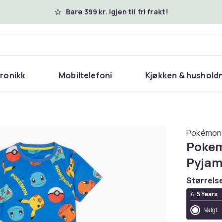
Bare 399 kr. igjen til fri frakt!
tronikk
Mobiltelefoni
Kjøkken & hushold
Pokémon
Pokem
Pyjam
Størrels
4-5 Years
Valgt