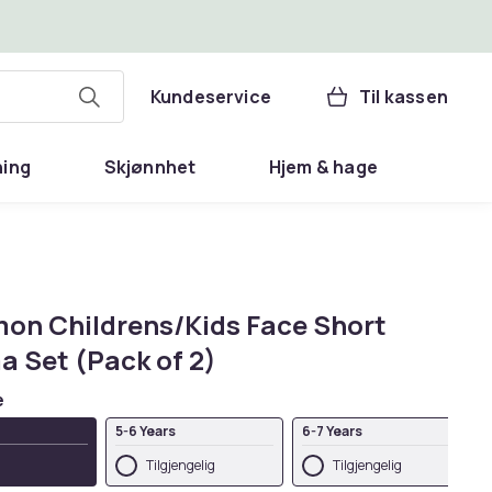
Kundeservice
Til kassen
ning
Skjønnhet
Hjem & hage
on Childrens/Kids Face Short
a Set (Pack of 2)
e
5-6 Years
6-7 Years
Tilgjengelig
Tilgjengelig