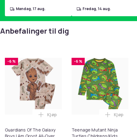
mandag, 17 aug.
fredag, 14 aug.
Anbefalinger til dig
-6 %
-6 %
Kjøp
Kjøp
Legg Guardians Of The Galaxy Boys I Am 
Legg Teena
Guardians Of The Galaxy
Teenage Mutant Ninja
Boys I Am Groot All-Over
Turtles Childrens/Kids