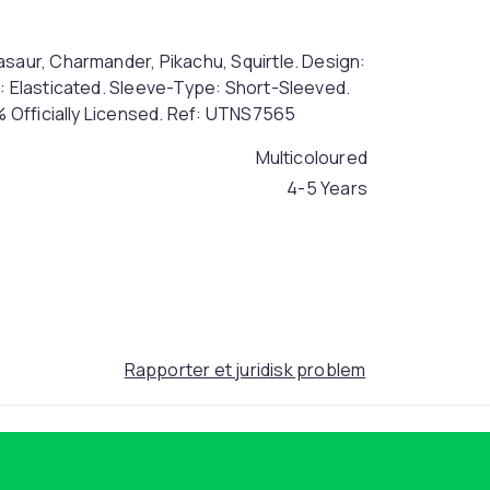
asaur, Charmander, Pikachu, Squirtle. Design:
e: Elasticated. Sleeve-Type: Short-Sleeved.
0% Officially Licensed. Ref: UTNS7565
Multicoloured
4-5 Years
6cbab56c-69bc-49ef-8694-2920e212474c
Rapporter et juridisk problem