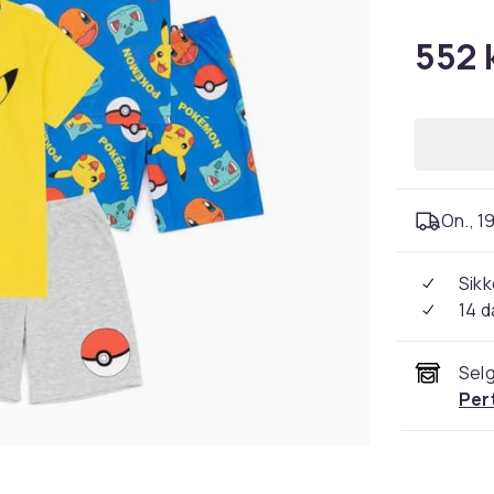
552 
On., 19
Sikk
14 d
Selg
Per