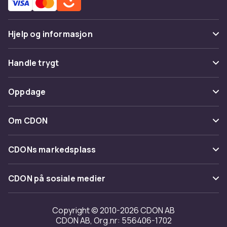
Hjelp og informasjon
Vanlige spørsmål
Handle trygt
Spor pakke
Betaling
Oppdage
Angre & returner her
Levering
Kategorier
Kontakt oss
Om CDON
Vilkår & policy
Varemerker
Om oss
Tilbakekallinger
CDONs markedsplass
Guider
Kundeanmeldelser
Merchant Help Center
CDON på sosiale medier
Jobbe på CDON
Investor relations
Copyright © 2010-2026 CDON AB
CDON AB, Org.nr: 556406-1702
Tilgjengelighet