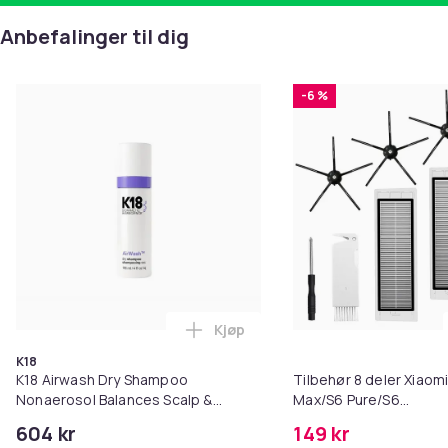
Anbefalinger til dig
-6 %
Kjøp
Legg K18 Airwash Dry Shampoo No
K18
K18 Airwash Dry Shampoo
Tilbehør 8 deler Xiaom
Nonaerosol Balances Scalp &
Max/S6 Pure/S6
Controls Excess Oil
MAXV/S50/S51/S55/S5
604 kr
149 kr