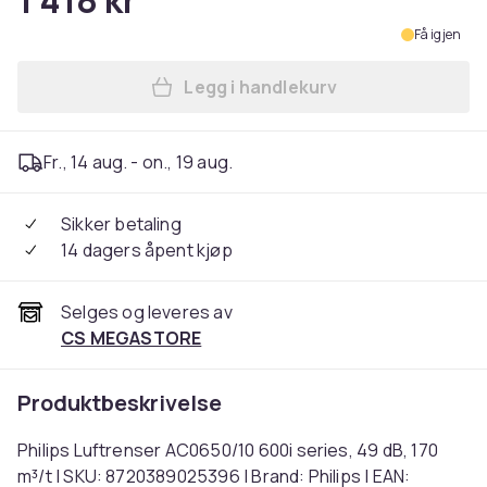
1 418 kr
Få igjen
Legg i handlekurv
Legg Philips Luftrenser AC0
Fr., 14 aug. - on., 19 aug.
Sikker betaling
14 dagers åpent kjøp
Selges og leveres av
CS MEGASTORE
Produktbeskrivelse
Philips Luftrenser AC0650/10 600i series, 49 dB, 170
m³/t | SKU: 8720389025396 | Brand: Philips | EAN: