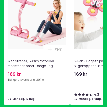
Kjøp
Legg Magetrener, 6-rørs fotp
Magetrener, 6-rørs fotpedal
3-Pak - Fidget Spin
motstandsbånd - mage- og
Sugekopp for Barn
kjernetrening, yoga og
169 kr
169 kr
hjemmegymnastikk Pink
Tidligere laveste pris:
201 kr
4,3
mandag, 17 aug.
mandag, 17 aug.