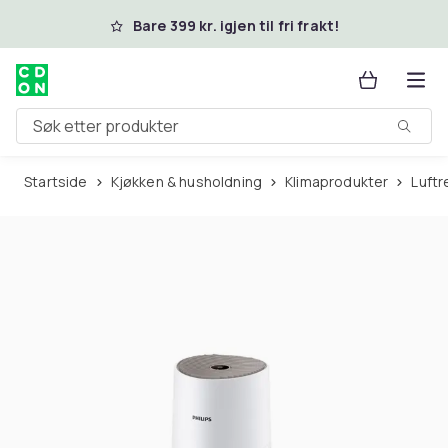
Hopp til hovedinnhold
Bare 399 kr. igjen til fri frakt!
Søk etter produkter
Startside
Kjøkken & husholdning
Klimaprodukter
Luft