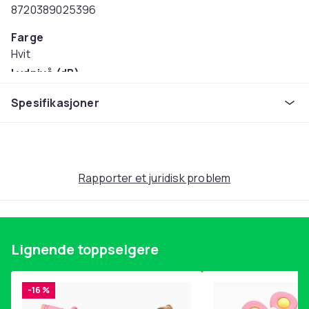
8720389025396
Farge
Hvit
Lydnivå (dB)
49
Spesifikasjoner
Vekt
2.2
Artikkel nr.
efd486c5-bcbc-55c8-b9c0-a6464ff633e8
Rapporter et juridisk problem
Produktsikkerhetsinformasjon
Lignende toppselgere
-16 %